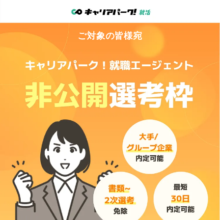
ご対象
の
皆
様宛