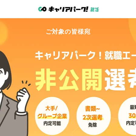
ご対象
の
皆
様宛