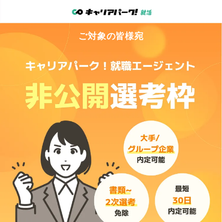
ご対象
の
皆
様宛