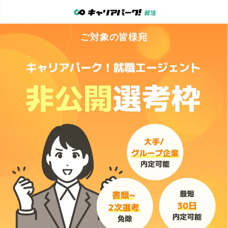
ご対象
の
皆
様宛