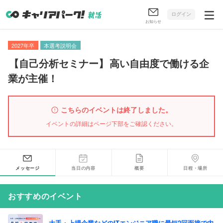
ログイン
お知らせ
2027年卒
本選考説明会
【
自己分析セミナー
】
高い自由度で働ける企
業が主催！
こちらのイベントは終了しました。
イベントの詳細はページ下部をご確認ください。
メッセージ
当日の内容
概要
日程・場所
おすすめのイベント
大手・上場企業などのITエンジニア職に最短2回面接で内