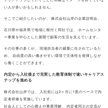
い人が多いかもしれません
。
そこでご紹介したいのが
、
株式会社山岸の企業説明会
。
石川県や福井県で地域に根付く同社では
、
ホームセンタ
ー事業を中心とした展開で顧客の生活を支えています
。
その仕事の多くが
、
現場担当者の裁量に任されているた
め
、
自由度の高い働きやすい環境で主体性を発揮しなが
ら働くことができます
。
内定から入社後まで充実した教育体制で速いキャリアス
テップを進める
株式会社山岸では
、
入社前には2ヶ月に1度のペースで内
定者研修を実施しています
。
社会人としての心構えや事業理解
、
内定者同士の交流が