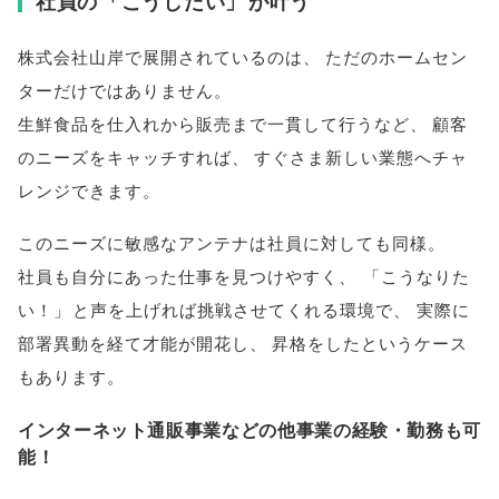
社員の
「
こうしたい
」
が叶う
株式会社山岸で展開されているのは
、
ただのホームセン
ターだけではありません
。
生鮮食品を仕入れから販売まで一貫して行うなど
、
顧客
のニーズをキャッチすれば
、
すぐさま新しい業態へチャ
レンジできます
。
このニーズに敏感なアンテナは社員に対しても同様
。
社員も自分にあった仕事を見つけやすく
、
「
こうなりた
い！
」
と声を上げれば挑戦させてくれる環境で
、
実際に
部署異動を経て才能が開花し
、
昇格をしたというケース
もあります
。
インターネット通販事業などの他事業の経験・勤務も可
能！