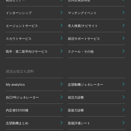
インターンシップ
マッチングイベント
エージェントサービス
求人検索/ナビサイト
スカウトサービス
就活サポートサービス
既卒・第二新卒向けサービス
スクール・その他
就活お役立ち資料
My analytics
志望動機ジェネレーター
自己PRジェネレーター
就活力診断
内定者ES100種
面接力診断
志望動機まとめ
面接評価シート