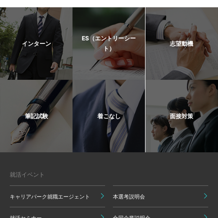
ES（エントリーシー
インターン
志望動機
ト）
筆記試験
着こなし
面接対策
就活イベント
キャリアパーク就職エージェント
本選考説明会
就活セミナー
合同企業説明会