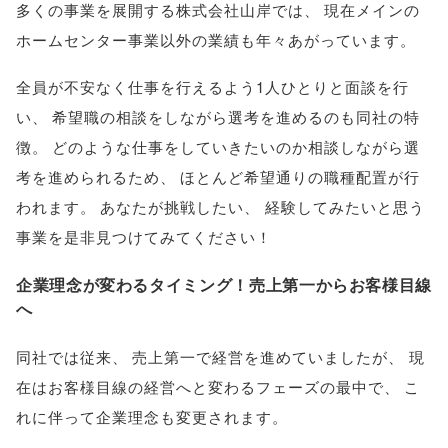
多くの事業を展開する株式会社山岸では
、
現在メインの
ホームセンター事業以外の業績も年々あがっています
。
全員が不安なく仕事を行えるよう1人ひとりと面談を行
い
、
希望職の相談をしながら選考を進めるのも同社の特
徴
。
どのような仕事をしていきたいのか相談しながら選
考を進められるため
、
ほとんど希望通りの職種配置が行
われます
。
あなたが挑戦したい
、
経験してみたいと思う
事業を是非見つけてみてください！
企業理念が変わるタイミング！売上第一からお客様目線
へ
同社では従来
、
売上第一で経営を進めていましたが
、
現
在はお客様目線の経営へと変わるフェーズの最中で
、
こ
れに伴って企業理念も変更されます
。