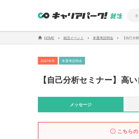
›
›
›
HOME
就活イベント
本選考説明会
【自己分
2027年卒
本選考説明会
【
自己分析セミナー
】
高い
メッセージ
こちらの