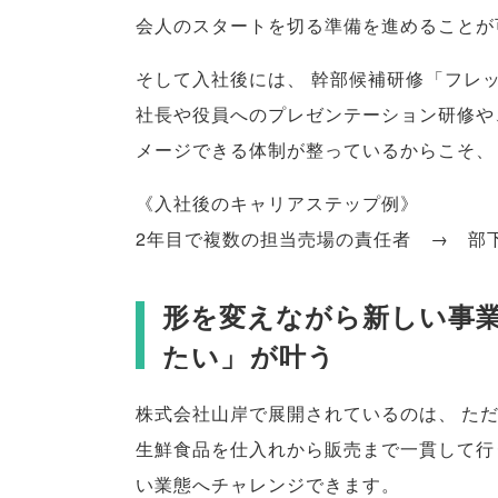
会人のスタートを切る準備を進めることが
そして入社後には
、
幹部候補研修
「
フレ
社長や役員へのプレゼンテーション研修や
メージできる体制が整っているからこそ
、
《入社後のキャリアステップ例》
2年目で複数の担当売場の責任者 → 部
形を変えながら新しい事
たい
」
が叶う
株式会社山岸で展開されているのは
、
た
生鮮食品を仕入れから販売まで一貫して行
い業態へチャレンジできます
。