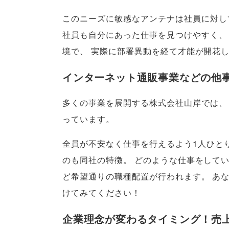
このニーズに敏感なアンテナは社員に対し
社員も自分にあった仕事を見つけやすく
、
境で
、
実際に部署異動を経て才能が開花
インターネット通販事業などの他
多くの事業を展開する株式会社山岸では
、
っています
。
全員が不安なく仕事を行えるよう1人ひと
のも同社の特徴
。
どのような仕事をして
ど希望通りの職種配置が行われます
。
あ
けてみてください！
企業理念が変わるタイミング！売