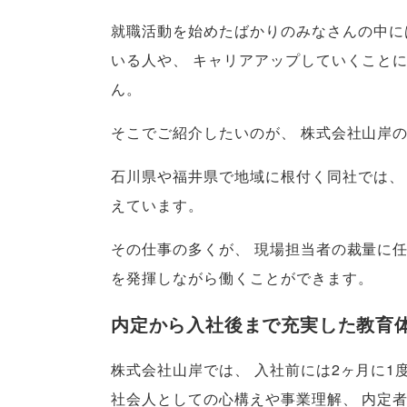
就職活動を始めたばかりのみなさんの中に
いる人や
、
キャリアアップしていくこと
ん
。
そこでご紹介したいのが
、
株式会社山岸
石川県や福井県で地域に根付く同社では
、
えています
。
その仕事の多くが
、
現場担当者の裁量に
を発揮しながら働くことができます
。
内定から入社後まで充実した教育
株式会社山岸では
、
入社前には2ヶ月に1
社会人としての心構えや事業理解
、
内定