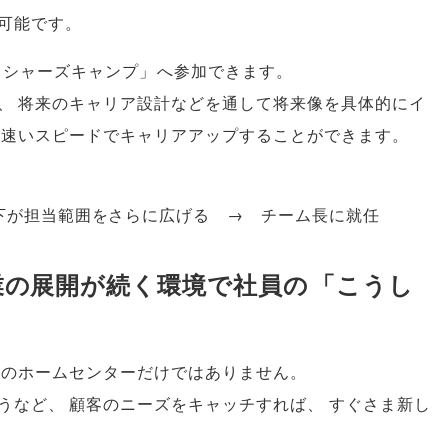
可能です
。
ッシャーズキャンプ
」
へ参加できます
。
、
将来のキャリア設計などを通して将来像を具体的にイ
速いスピードでキャリアアップすることができます
。
下が担当範囲をさらに広げる → チーム長に就任
業の展開が続く環境で社員の
「
こうし
だのホームセンターだけではありません
。
うなど
、
顧客のニーズをキャッチすれば
、
すぐさま新し