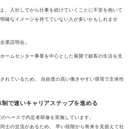
は
、
入社してから仕事を続けていくことに不安を抱いて
に明確なイメージを持てていない人が多いかもしれませ
の企業説明会
。
ホームセンター事業を中心とした展開で顧客の生活を支
任されているため
、
自由度の高い働きやすい環境で主体性
体制で速いキャリアステップを進める
度のペースで内定者研修を実施しています
。
者同士の交流があるため
、
早い段階から将来を見据えて社