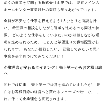
多くの事業を展開する株式会社山岸では
、
現在メインの
ホームセンター事業以外の業績も年々あがっています
。
全員が不安なく仕事を行えるよう1人ひとりと面談を行
い
、
希望職の相談をしながら選考を進めるのも同社の特
徴
。
どのような仕事をしていきたいのか相談しながら選
考を進められるため
、
ほとんど希望通りの職種配置が行
われます
。
あなたが挑戦したい
、
経験してみたいと思う
事業を是非見つけてみてください！
企業理念が変わるタイミング！売上第一からお客様目線
へ
同社では従来
、
売上第一で経営を進めていましたが
、
現
在はお客様目線の経営へと変わるフェーズの最中で
、
こ
れに伴って企業理念も変更されます
。