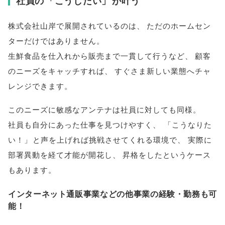
社員の
「
こうしたい
」
が叶う
株式会社山岸で展開されているのは
、
ただのホームセン
ターだけではありません
。
生鮮食品を仕入れから販売まで一貫して行うなど
、
顧客
のニーズをキャッチすれば
、
すぐさま新しい業態へチャ
レンジできます
。
このニーズに敏感なアンテナは社員に対しても同様
。
社員も自分にあった仕事を見つけやすく
、
「
こうなりた
い！
」
と声を上げれば挑戦させてくれる環境で
、
実際に
部署異動を経て才能が開花し
、
昇格をしたというケース
もあります
。
インターネット通販事業などの他事業の経験・勤務も可
能！