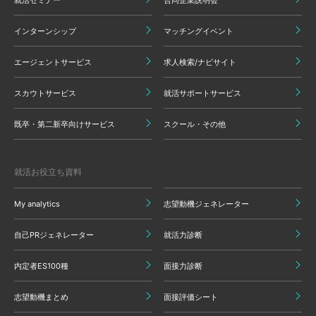
インターンシップ
マッチングイベント
エージェントサービス
求人検索/ナビサイト
スカウトサービス
就活サポートサービス
既卒・第二新卒向けサービス
スクール・その他
就活お役立ち資料
My analytics
志望動機ジェネレーター
自己PRジェネレーター
就活力診断
内定者ES100種
面接力診断
志望動機まとめ
面接評価シート