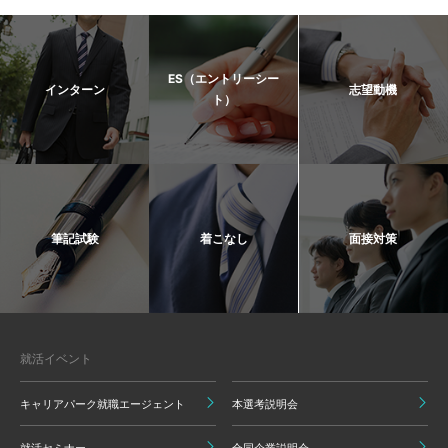
ES（エントリーシー
インターン
志望動機
ト）
筆記試験
着こなし
面接対策
就活イベント
キャリアパーク就職エージェント
本選考説明会
就活セミナー
合同企業説明会