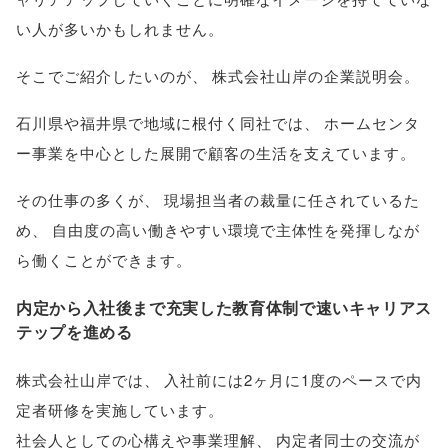
い人が多いかもしれません
。
そこでご紹介したいのが
、
株式会社山岸の企業説明会
。
石川県や福井県で地域に根付く同社では
、
ホームセンタ
ー事業を中心とした展開で顧客の生活を支えています
。
その仕事の多くが
、
現場担当者の裁量に任されているた
め
、
自由度の高い働きやすい環境で主体性を発揮しなが
ら働くことができます
。
内定から入社後まで充実した教育体制で速いキャリアス
テップを進める
株式会社山岸では
、
入社前には2ヶ月に1度のペースで内
定者研修を実施しています
。
社会人としての心構えや事業理解
、
内定者同士の交流が