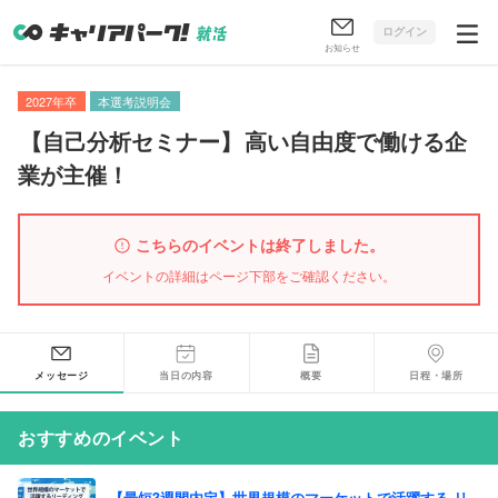
ログイン
お知らせ
2027年卒
本選考説明会
【
自己分析セミナー
】
高い自由度で働ける企
業が主催！
こちらのイベントは終了しました。
イベントの詳細はページ下部をご確認ください。
メッセージ
当日の内容
概要
日程・場所
おすすめのイベント
【最短3週間内定】世界規模のマーケットで活躍する リ