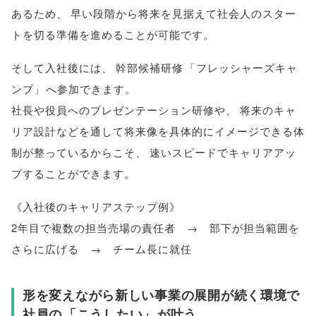
あるため
、
早い段階から将来を見据えて社会人のスター
トを切る準備を進めることが可能です
。
そして入社後には
、
幹部候補研修
「
フレッシャーズキャ
ンプ
」
へ参加できます
。
社長や役員へのプレゼンテーション研修や
、
将来のキャ
リア設計などを通して将来像を具体的にイメージできる体
制が整っているからこそ
、
速いスピードでキャリアアッ
プすることができます
。
《入社後のキャリアステップ例》
2年目で複数の担当売場の責任者 → 部下が担当範囲を
さらに広げる → チーム長に就任
形を変えながら新しい事業の展開が続く環境で
社員の
「
こうしたい
」
が叶う