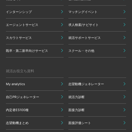
インターンシップ
マッチングイベント
エージェントサービス
求人検索/ナビサイト
スカウトサービス
就活サポートサービス
既卒・第二新卒向けサービス
スクール・その他
就活お役立ち資料
My analytics
志望動機ジェネレーター
自己PRジェネレーター
就活力診断
内定者ES100種
面接力診断
志望動機まとめ
面接評価シート