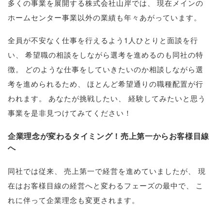
多くの事業を展開する株式会社山岸では
、
現在メインの
ホームセンター事業以外の業績も年々あがっています
。
全員が不安なく仕事を行えるよう1人ひとりと面談を行
い
、
希望職の相談をしながら選考を進めるのも同社の特
徴
。
どのような仕事をしていきたいのか相談しながら選
考を進められるため
、
ほとんど希望通りの職種配置が行
われます
。
あなたが挑戦したい
、
経験してみたいと思う
事業を是非見つけてみてください！
企業理念が変わるタイミング！売上第一からお客様目線
へ
同社では従来
、
売上第一で経営を進めていましたが
、
現
在はお客様目線の経営へと変わるフェーズの最中で
、
こ
れに伴って企業理念も変更されます
。