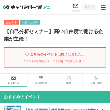
ログイン
お知らせ
2027年卒
本選考説明会
【
自己分析セミナー
】
高い自由度で働ける企
業が主催！
こちらのイベントは終了しました。
イベントの詳細はページ下部をご確認ください。
メッセージ
当日の内容
概要
日程・場所
おすすめのイベント
【最短3週間内定】世界規模のマーケットで活躍する リ