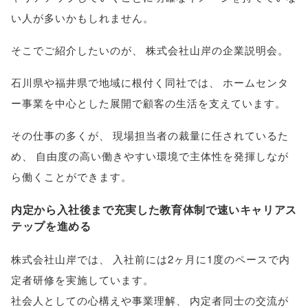
い人が多いかもしれません
。
そこでご紹介したいのが
、
株式会社山岸の企業説明会
。
石川県や福井県で地域に根付く同社では
、
ホームセンタ
ー事業を中心とした展開で顧客の生活を支えています
。
その仕事の多くが
、
現場担当者の裁量に任されているた
め
、
自由度の高い働きやすい環境で主体性を発揮しなが
ら働くことができます
。
内定から入社後まで充実した教育体制で速いキャリアス
テップを進める
株式会社山岸では
、
入社前には2ヶ月に1度のペースで内
定者研修を実施しています
。
社会人としての心構えや事業理解
、
内定者同士の交流が