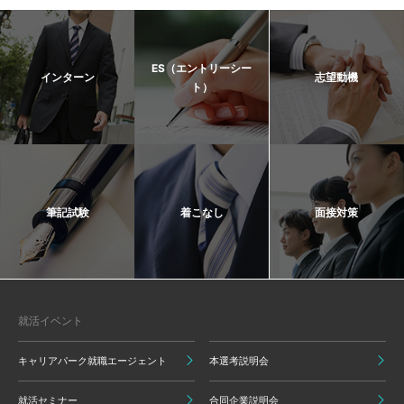
ES（エントリーシー
インターン
志望動機
ト）
筆記試験
着こなし
面接対策
就活イベント
キャリアパーク就職エージェント
本選考説明会
就活セミナー
合同企業説明会