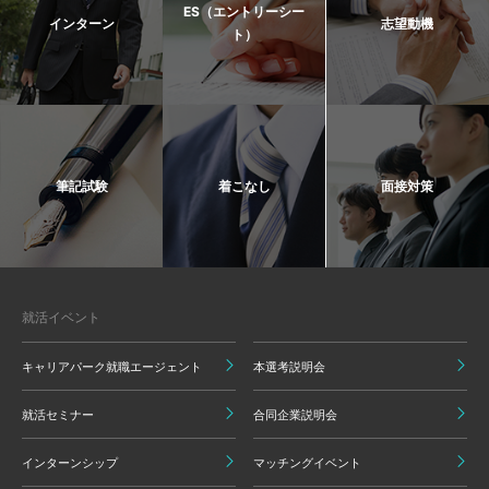
ES（エントリーシー
インターン
志望動機
ト）
筆記試験
着こなし
面接対策
就活イベント
キャリアパーク就職エージェント
本選考説明会
就活セミナー
合同企業説明会
インターンシップ
マッチングイベント