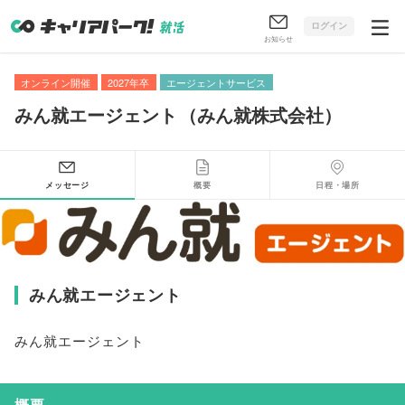
ログイン
お知らせ
オンライン開催
2027年卒
エージェントサービス
みん就エージェント
（
みん就株式会社
）
メッセージ
概要
日程・場所
みん就エージェント
みん就エージェント
概要