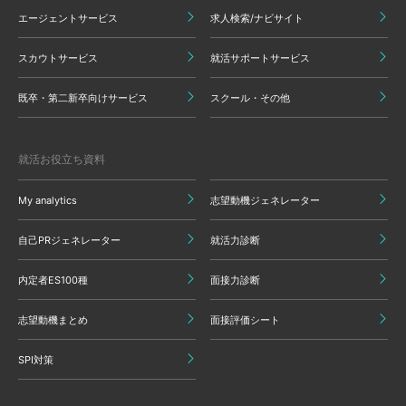
エージェントサービス
求人検索/ナビサイト
スカウトサービス
就活サポートサービス
既卒・第二新卒向けサービス
スクール・その他
就活お役立ち資料
My analytics
志望動機ジェネレーター
自己PRジェネレーター
就活力診断
内定者ES100種
面接力診断
志望動機まとめ
面接評価シート
SPI対策