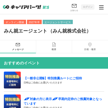
ログイン
お知らせ
オンライン開催
2027年卒
エージェントサービス
みん就エージェント
（
みん就株式会社
）
メッセージ
概要
日程・場所
おすすめのイベント
【一般非公開🔒️】特別推薦ルートにご招待
日時はご自由にお選びいただけます
◢◤対象の方に表示◢◤早期内定枠のご推薦対象となっ
ています
日時はご自由にお選びいただけます