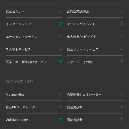
就活セミナー
合同企業説明会
インターンシップ
マッチングイベント
エージェントサービス
求人検索/ナビサイト
スカウトサービス
就活サポートサービス
既卒・第二新卒向けサービス
スクール・その他
就活お役立ち資料
My analytics
志望動機ジェネレーター
自己PRジェネレーター
就活力診断
内定者ES100種
面接力診断