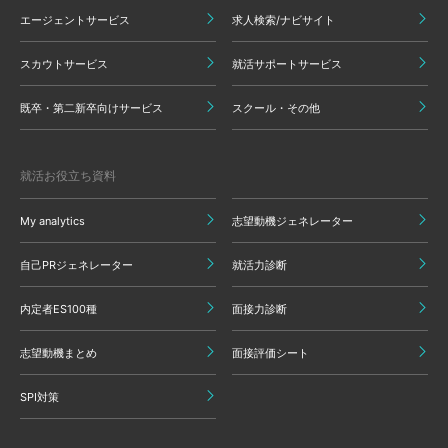
エージェントサービス
求人検索/ナビサイト
スカウトサービス
就活サポートサービス
既卒・第二新卒向けサービス
スクール・その他
就活お役立ち資料
My analytics
志望動機ジェネレーター
自己PRジェネレーター
就活力診断
内定者ES100種
面接力診断
志望動機まとめ
面接評価シート
SPI対策