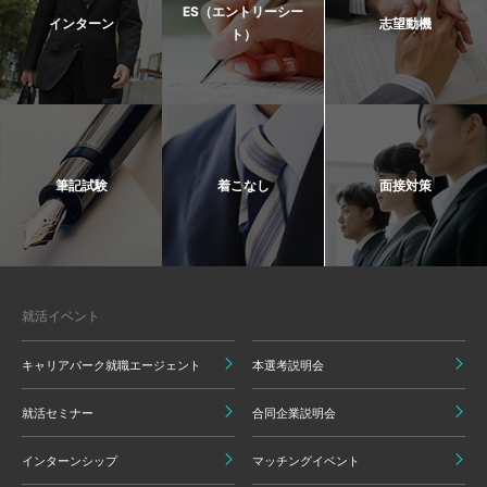
ES（エントリーシー
インターン
志望動機
ト）
筆記試験
着こなし
面接対策
就活イベント
キャリアパーク就職エージェント
本選考説明会
就活セミナー
合同企業説明会
インターンシップ
マッチングイベント