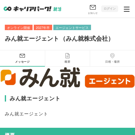
ログイン
お知らせ
オンライン開催
2027年卒
エージェントサービス
みん就エージェント
（
みん就株式会社
）
メッセージ
概要
日程・場所
みん就エージェント
みん就エージェント
概要