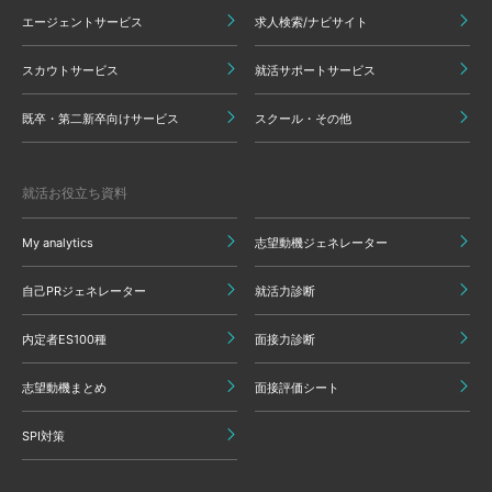
エージェントサービス
求人検索/ナビサイト
スカウトサービス
就活サポートサービス
既卒・第二新卒向けサービス
スクール・その他
就活お役立ち資料
My analytics
志望動機ジェネレーター
自己PRジェネレーター
就活力診断
内定者ES100種
面接力診断
志望動機まとめ
面接評価シート
SPI対策