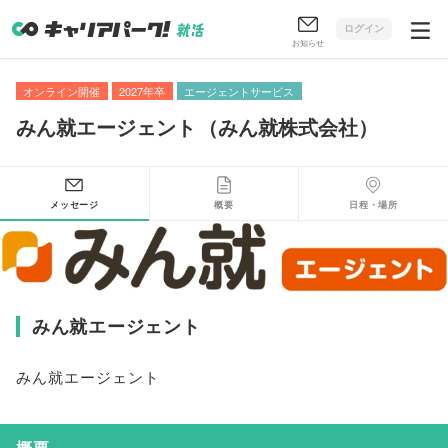
ログイン
お知らせ
オンライン開催
2027年卒
エージェントサービス
みん就エージェント
（
みん就株式会社
）
メッセージ
概要
日程・場所
みん就エージェント
みん就エージェント
概要