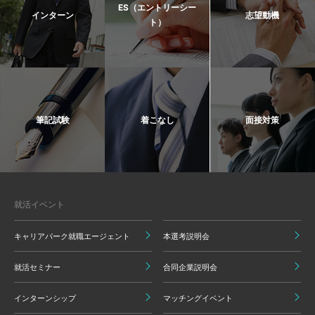
ES（エントリーシー
インターン
志望動機
ト）
筆記試験
着こなし
面接対策
就活イベント
キャリアパーク就職エージェント
本選考説明会
就活セミナー
合同企業説明会
インターンシップ
マッチングイベント