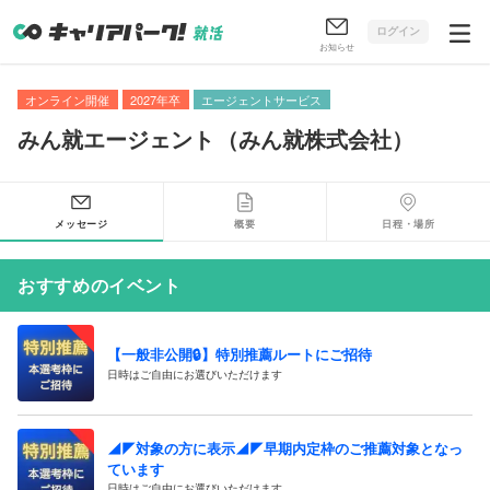
ログイン
お知らせ
オンライン開催
2027年卒
エージェントサービス
みん就エージェント
（
みん就株式会社
）
メッセージ
概要
日程・場所
おすすめのイベント
【一般非公開🔒️】特別推薦ルートにご招待
日時はご自由にお選びいただけます
◢◤対象の方に表示◢◤早期内定枠のご推薦対象となっ
ています
日時はご自由にお選びいただけます