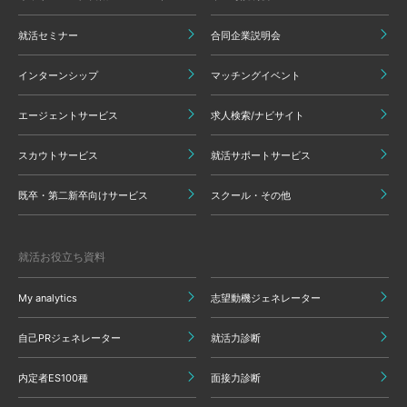
就活セミナー
合同企業説明会
インターンシップ
マッチングイベント
エージェントサービス
求人検索/ナビサイト
スカウトサービス
就活サポートサービス
既卒・第二新卒向けサービス
スクール・その他
就活お役立ち資料
My analytics
志望動機ジェネレーター
自己PRジェネレーター
就活力診断
内定者ES100種
面接力診断