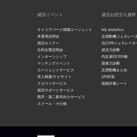
就活イベント
就活お役立ち資料
キャリアパーク就職エージェント
My analytics
本選考説明会
志望動機ジェネレー
就活セミナー
自己PRジェネレータ
合同企業説明会
就活力診断
インターンシップ
内定者ES100種
マッチングイベント
面接力診断
エージェントサービス
志望動機まとめ
求人検索/ナビサイト
SPI対策
スカウトサービス
面接評価シート
就活サポートサービス
既卒・第二新卒向けサービス
スクール・その他