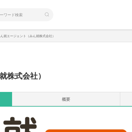
みん就エージェント（みん就株式会社）
就株式会社
）
概要