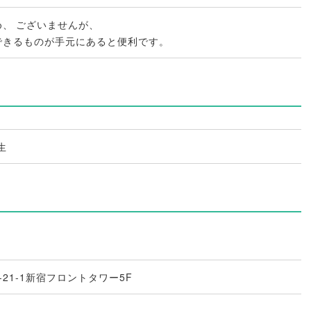
め
、
ございませんが
、
できるものが手元にあると便利です
。
生
21-1新宿フロントタワー5F