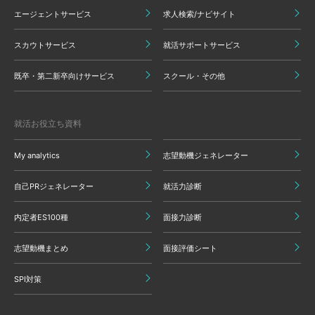
エージェントサービス
求人検索/ナビサイト
スカウトサービス
就活サポートサービス
既卒・第二新卒向けサービス
スクール・その他
就活お役立ち資料
My analytics
志望動機ジェネレーター
自己PRジェネレーター
就活力診断
内定者ES100種
面接力診断
志望動機まとめ
面接評価シート
SPI対策