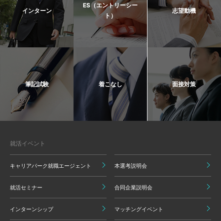
ES（エントリーシー
インターン
志望動機
ト）
筆記試験
着こなし
面接対策
就活イベント
キャリアパーク就職エージェント
本選考説明会
就活セミナー
合同企業説明会
インターンシップ
マッチングイベント