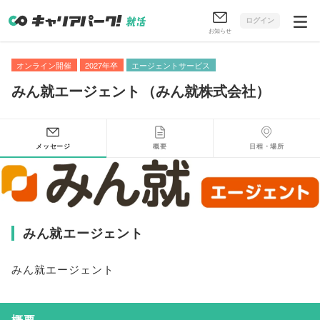
ログイン
お知らせ
オンライン開催
2027年卒
エージェントサービス
みん就エージェント
（
みん就株式会社
）
メッセージ
概要
日程・場所
みん就エージェント
みん就エージェント
概要