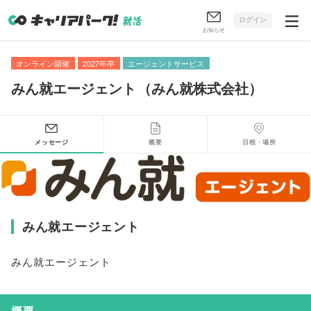
ログイン
お知らせ
オンライン開催
2027年卒
エージェントサービス
みん就エージェント
（
みん就株式会社
）
メッセージ
概要
日程・場所
みん就エージェント
みん就エージェント
概要