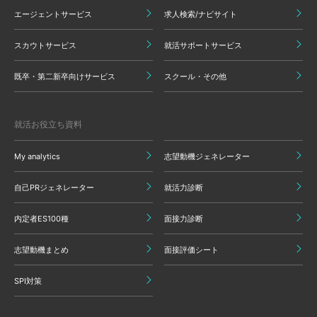
エージェントサービス
求人検索/ナビサイト
スカウトサービス
就活サポートサービス
既卒・第二新卒向けサービス
スクール・その他
就活お役立ち資料
My analytics
志望動機ジェネレーター
自己PRジェネレーター
就活力診断
内定者ES100種
面接力診断
志望動機まとめ
面接評価シート
SPI対策