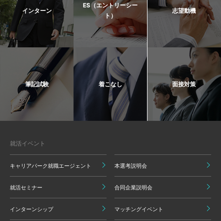
ES（エントリーシー
インターン
志望動機
ト）
筆記試験
着こなし
面接対策
就活イベント
キャリアパーク就職エージェント
本選考説明会
就活セミナー
合同企業説明会
インターンシップ
マッチングイベント