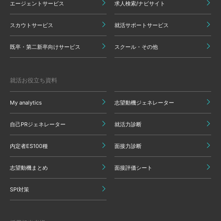
エージェントサービス
求人検索/ナビサイト
スカウトサービス
就活サポートサービス
既卒・第二新卒向けサービス
スクール・その他
就活お役立ち資料
My analytics
志望動機ジェネレーター
自己PRジェネレーター
就活力診断
内定者ES100種
面接力診断
志望動機まとめ
面接評価シート
SPI対策