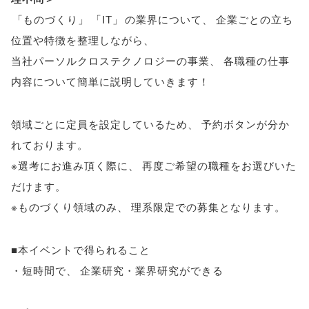
「
ものづくり
」
「
IT
」
の業界について
、
企業ごとの立ち
位置や特徴を整理しながら
、
当社パーソルクロステクノロジーの事業
、
各職種の仕事
内容について簡単に説明していきます！
領域ごとに定員を設定しているため
、
予約ボタンが分か
れております
。
※選考にお進み頂く際に
、
再度ご希望の職種をお選びいた
だけます
。
※ものづくり領域のみ
、
理系限定での募集となります
。
■本イベントで得られること
・短時間で
、
企業研究・業界研究ができる