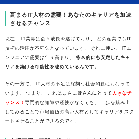
高まるIT人材の需要！あなたのキャリアを加速
させるチャンス
現在
、
IT業界は益々成長を遂げており
、
どの産業でもIT
技術の活用が不可欠となっています
。
それに伴い
、
ITエ
ンジニアの需要は年々高まり
、
将来的にも安定したキャ
リアを築ける可能性を秘めているんです
。
その一方で
、
IT人材の不足は深刻な社会問題にもなって
います
。
つまり
、
これはまさに
皆さんにとって
大きなチ
ャンス！
専門的な知識や経験がなくても
、
一歩を踏み出
してみることで市場価値の高い人材としてキャリアをスタ
ートさせることができるのです
。