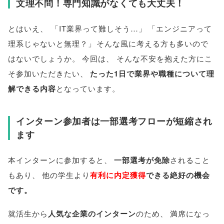
文理不問！専門知識がなくても大丈夫！
とはいえ
、
「
IT業界って難しそう…
」
「
エンジニアって
理系じゃないと無理？
」
そんな風に考える方も多いので
はないでしょうか
。
今回は
、
そんな不安を抱えた方にこ
そ参加いただきたい
、
たった1日で業界や職種について理
解できる内容
となっています
。
インターン参加者は一部選考フローが短縮され
ます
本インターンに参加すると
、
一部選考が免除
されること
もあり
、
他の学生より
有利に内定獲得
できる絶好の機会
です
。
就活生から
人気な企業のインターン
のため
、
満席になっ