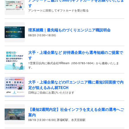
す
アンケートに回答してギフトカードを受け取る
理系就職｜最先端ものづくりエンジニア職説明会
08/20 (10:00~18:00)
大手・上場企業など 好待遇企業から選考短縮のご提案で
す
1営業日以内に株式会社HRteam（050-5783-1604）から連絡いたしま
す。
大手・上場企業などのITエンジニア職に最短2回面接で内
定が狙えるみん就TECH
日時はご自由にお選びいただけます
【最短2週間内定】社会インフラを支える企業の選考へご
案内
08/19 (13:30~16:00) 茅場町駅、水天宮前駅