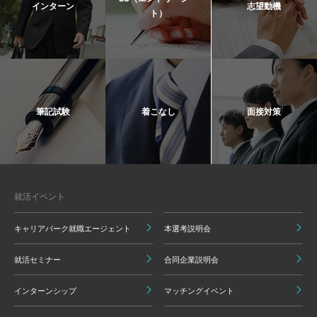
インターン
志望動機
ト）
筆記試験
着こなし
面接対策
就活イベント
キャリアパーク就職エージェント
本選考説明会
就活セミナー
合同企業説明会
インターンシップ
マッチングイベント