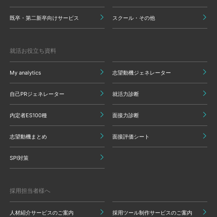
既卒・第二新卒向けサービス
スクール・その他
就活お役立ち資料
My analytics
志望動機ジェネレーター
自己PRジェネレーター
就活力診断
内定者ES100種
面接力診断
志望動機まとめ
面接評価シート
SPI対策
採用担当者様へ
人材紹介サービスのご案内
採用ツール制作サービスのご案内