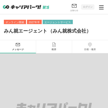
ログイン
お知らせ
オンライン開催
2027年卒
エージェントサービス
みん就エージェント
（
みん就株式会社
）
メッセージ
概要
日程・場所