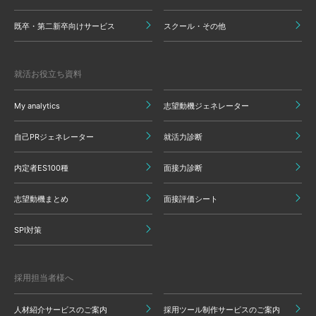
既卒・第二新卒向けサービス
スクール・その他
就活お役立ち資料
My analytics
志望動機ジェネレーター
自己PRジェネレーター
就活力診断
内定者ES100種
面接力診断
志望動機まとめ
面接評価シート
SPI対策
採用担当者様へ
人材紹介サービスのご案内
採用ツール制作サービスのご案内