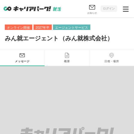
ログイン
お知らせ
オンライン開催
2027年卒
エージェントサービス
みん就エージェント
（
みん就株式会社
）
メッセージ
概要
日程・場所