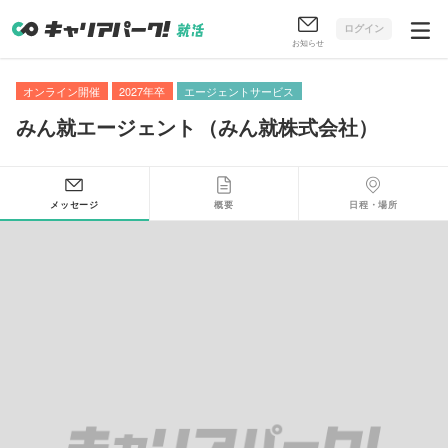
ログイン
お知らせ
オンライン開催
2027年卒
エージェントサービス
みん就エージェント
（
みん就株式会社
）
メッセージ
概要
日程・場所