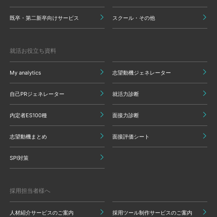
既卒・第二新卒向けサービス
スクール・その他
就活お役立ち資料
My analytics
志望動機ジェネレーター
自己PRジェネレーター
就活力診断
内定者ES100種
面接力診断
志望動機まとめ
面接評価シート
SPI対策
採用担当者様へ
人材紹介サービスのご案内
採用ツール制作サービスのご案内