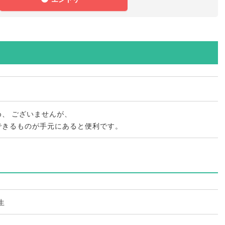
め
、
ございませんが
、
できるものが手元にあると便利です
。
生