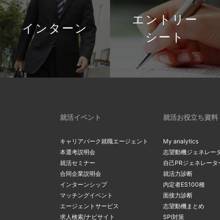
エントリー
インターン
シート
就活イベント
就活お役立ち資料
キャリアパーク就職エージェント
My analytics
本選考説明会
志望動機ジェネレー
就活セミナー
自己PRジェネレータ
合同企業説明会
就活力診断
インターンシップ
内定者ES100種
マッチングイベント
面接力診断
エージェントサービス
志望動機まとめ
求人検索/ナビサイト
SPI対策