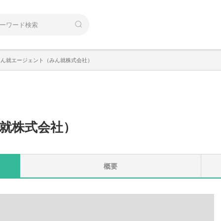
みん就エージェント（みん就株式会社）
就株式会社
）
概要