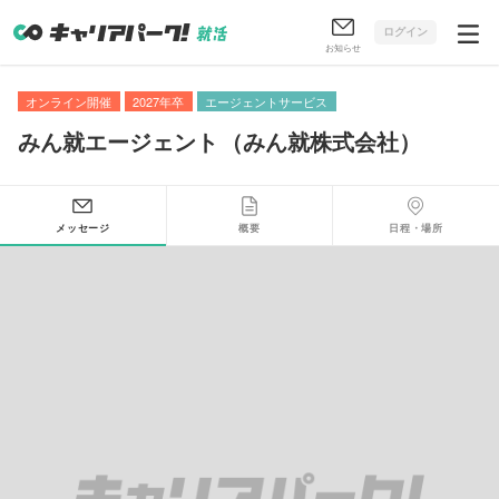
ログイン
お知らせ
オンライン開催
2027年卒
エージェントサービス
みん就エージェント
（
みん就株式会社
）
メッセージ
概要
日程・場所