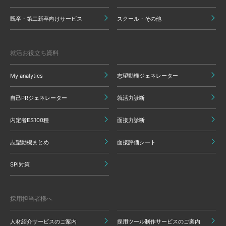
既卒・第二新卒向けサービス
スクール・その他
就活お役立ち資料
My analytics
志望動機ジェネレーター
自己PRジェネレーター
就活力診断
内定者ES100種
面接力診断
志望動機まとめ
面接評価シート
SPI対策
採用担当者様へ
人材紹介サービスのご案内
採用ツール制作サービスのご案内