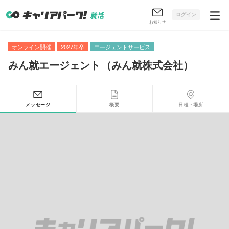
ログイン
お知らせ
オンライン開催
2027年卒
エージェントサービス
みん就エージェント
（
みん就株式会社
）
メッセージ
概要
日程・場所