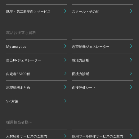
既卒・第二新卒向けサービス
スクール・その他
就活お役立ち資料
My analytics
志望動機ジェネレーター
自己PRジェネレーター
就活力診断
内定者ES100種
面接力診断
志望動機まとめ
面接評価シート
SPI対策
採用担当者様へ
人材紹介サービスのご案内
採用ツール制作サービスのご案内