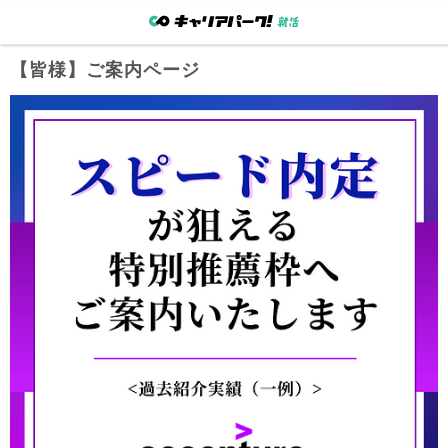
【
皆様
】ご案内ページ