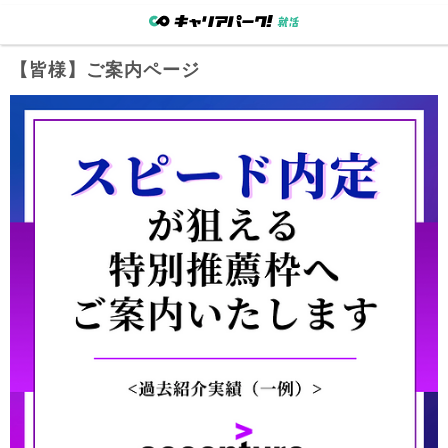
【
皆様
】ご案内ページ