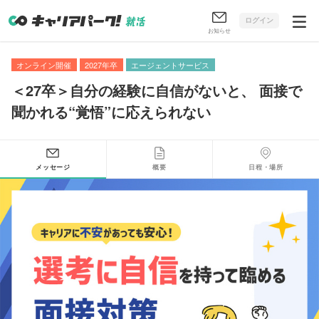
ログイン
お知らせ
オンライン開催
2027年卒
エージェントサービス
＜27卒＞自分の経験に自信がないと
、
面接で
聞かれる“覚悟”に応えられない
メッセージ
概要
日程・場所