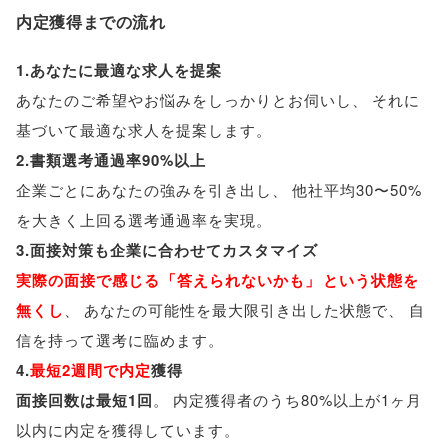
内定獲得までの流れ
1.あなたに最適な求人を提案
あなたのご希望やお悩みをしっかりとお伺いし
、
それに
基づいて最適な求人を提案します
。
2.書類選考通過率90%以上
企業ごとにあなたの強みを引き出し
、
他社平均30〜50%
を大きく上回る選考通過率を実現
。
3.面接対策も企業に合わせてカスタマイズ
実際の面接で感じる
「
答えられないかも
」
という状態を
無くし
、
あなたの可能性を最大限引き出した状態で
、
自
信を持って選考に臨めます
。
4.
最短2週間で内定
獲得
面接回数は最短1回
。
内定獲得者のうち80%以上が1ヶ月
以内に内定を獲得しています
。