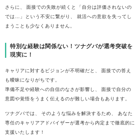
さらに
、
面接での失敗が続くと
「
自分は評価されないの
では…
」
という不安に繋がり
、
就活への意欲を失ってし
まうことも少なくありません
。
特別な経験は関係ない！ツナグバが選考突破を
現実に！
キャリアに対するビジョンが不明確だと
、
面接での答え
も曖昧になりがちです
。
準備不足や経験への自信のなさが影響し
、
面接で自分の
意図や覚悟をうまく伝えるのが難しい場合もあります
。
ツナグバでは
、
そのような悩みを解決するため
、
あなた
専任のキャリアアドバイザーが選考から内定まで徹底的に
支援いたします！