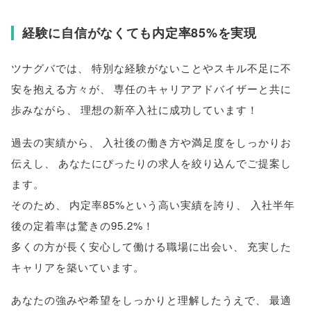
経験に自信がなくても内定率85%を実現
ツナグバでは
、
特別な経験がないことやスキル不足に不
安を抱える方々が
、
専任のキャリアアドバイザーと共に
歩みながら
、
理想の新卒入社に成功しています！
過去の実績から
、
入社後の働き方や満足度をしっかりお
伝えし
、
あなたにぴったりの求人を絞り込んでご提案し
ます
。
そのため
、
内定率85%という高い実績を誇り
、
入社半年
後の定着率は驚きの95.2%！
多くの方が長く安心して働ける職場に出会い
、
充実した
キャリアを築いています
。
あなたの強みや希望をしっかりと理解したうえで
、
最適