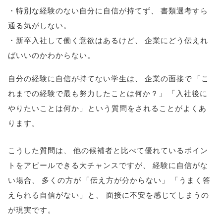
・特別な経験のない自分に自信が持てず
、
書類選考すら
通る気がしない
。
・新卒入社して働く意欲はあるけど
、
企業にどう伝えれ
ばいいのかわからない
。
自分の経験に自信が持てない学生は
、
企業の面接で
「
こ
れまでの経験で最も努力したことは何か？
」
「
入社後に
やりたいことは何か
」
という質問をされることがよくあ
ります
。
こうした質問は
、
他の候補者と比べて優れているポイン
トをアピールできる大チャンスですが
、
経験に自信がな
い場合
、
多くの方が
「
伝え方が分からない
」
「
うまく答
えられる自信がない
」
と
、
面接に不安を感じてしまうの
が現実です
。