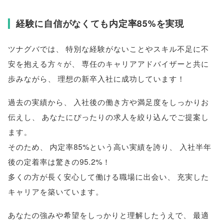
経験に自信がなくても内定率85%を実現
ツナグバでは
、
特別な経験がないことやスキル不足に不
安を抱える方々が
、
専任のキャリアアドバイザーと共に
歩みながら
、
理想の新卒入社に成功しています！
過去の実績から
、
入社後の働き方や満足度をしっかりお
伝えし
、
あなたにぴったりの求人を絞り込んでご提案し
ます
。
そのため
、
内定率85%という高い実績を誇り
、
入社半年
後の定着率は驚きの95.2%！
多くの方が長く安心して働ける職場に出会い
、
充実した
キャリアを築いています
。
あなたの強みや希望をしっかりと理解したうえで
、
最適