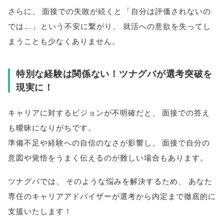
さらに
、
面接での失敗が続くと
「
自分は評価されないの
では…
」
という不安に繋がり
、
就活への意欲を失ってし
まうことも少なくありません
。
特別な経験は関係ない！ツナグバが選考突破を
現実に！
キャリアに対するビジョンが不明確だと
、
面接での答え
も曖昧になりがちです
。
準備不足や経験への自信のなさが影響し
、
面接で自分の
意図や覚悟をうまく伝えるのが難しい場合もあります
。
ツナグバでは
、
そのような悩みを解決するため
、
あなた
専任のキャリアアドバイザーが選考から内定まで徹底的に
支援いたします！