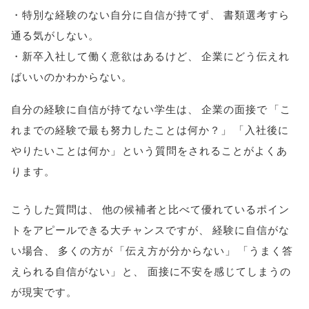
・特別な経験のない自分に自信が持てず
、
書類選考すら
通る気がしない
。
・新卒入社して働く意欲はあるけど
、
企業にどう伝えれ
ばいいのかわからない
。
自分の経験に自信が持てない学生は
、
企業の面接で
「
こ
れまでの経験で最も努力したことは何か？
」
「
入社後に
やりたいことは何か
」
という質問をされることがよくあ
ります
。
こうした質問は
、
他の候補者と比べて優れているポイン
トをアピールできる大チャンスですが
、
経験に自信がな
い場合
、
多くの方が
「
伝え方が分からない
」
「
うまく答
えられる自信がない
」
と
、
面接に不安を感じてしまうの
が現実です
。