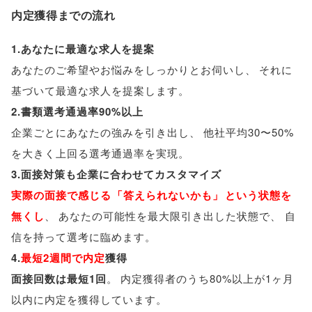
内定獲得までの流れ
1.あなたに最適な求人を提案
あなたのご希望やお悩みをしっかりとお伺いし
、
それに
基づいて最適な求人を提案します
。
2.書類選考通過率90%以上
企業ごとにあなたの強みを引き出し
、
他社平均30〜50%
を大きく上回る選考通過率を実現
。
3.面接対策も企業に合わせてカスタマイズ
実際の面接で感じる
「
答えられないかも
」
という状態を
無くし
、
あなたの可能性を最大限引き出した状態で
、
自
信を持って選考に臨めます
。
4.
最短2週間で内定
獲得
面接回数は最短1回
。
内定獲得者のうち80%以上が1ヶ月
以内に内定を獲得しています
。