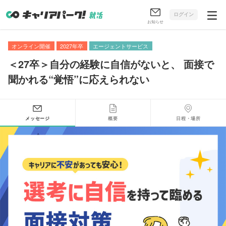
ログイン
お知らせ
オンライン開催
2027年卒
エージェントサービス
＜27卒＞自分の経験に自信がないと
、
面接で
聞かれる“覚悟”に応えられない
メッセージ
概要
日程・場所