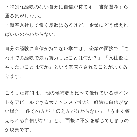
・特別な経験のない自分に自信が持てず
、
書類選考すら
通る気がしない
。
・新卒入社して働く意欲はあるけど
、
企業にどう伝えれ
ばいいのかわからない
。
自分の経験に自信が持てない学生は
、
企業の面接で
「
こ
れまでの経験で最も努力したことは何か？
」
「
入社後に
やりたいことは何か
」
という質問をされることがよくあ
ります
。
こうした質問は
、
他の候補者と比べて優れているポイン
トをアピールできる大チャンスですが
、
経験に自信がな
い場合
、
多くの方が
「
伝え方が分からない
」
「
うまく答
えられる自信がない
」
と
、
面接に不安を感じてしまうの
が現実です
。