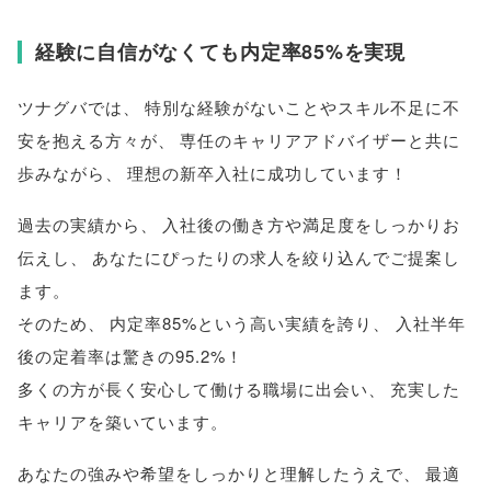
経験に自信がなくても内定率85%を実現
ツナグバでは
、
特別な経験がないことやスキル不足に不
安を抱える方々が
、
専任のキャリアアドバイザーと共に
歩みながら
、
理想の新卒入社に成功しています！
過去の実績から
、
入社後の働き方や満足度をしっかりお
伝えし
、
あなたにぴったりの求人を絞り込んでご提案し
ます
。
そのため
、
内定率85%という高い実績を誇り
、
入社半年
後の定着率は驚きの95.2%！
多くの方が長く安心して働ける職場に出会い
、
充実した
キャリアを築いています
。
あなたの強みや希望をしっかりと理解したうえで
、
最適