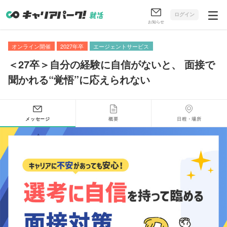
ログイン
お知らせ
オンライン開催
2027年卒
エージェントサービス
＜27卒＞自分の経験に自信がないと
、
面接で
聞かれる“覚悟”に応えられない
メッセージ
概要
日程・場所