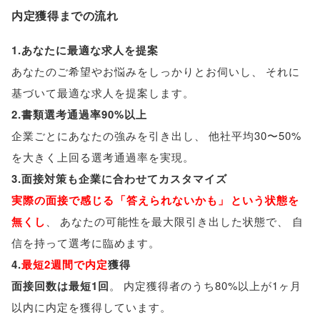
内定獲得までの流れ
1.あなたに最適な求人を提案
あなたのご希望やお悩みをしっかりとお伺いし
、
それに
基づいて最適な求人を提案します
。
2.書類選考通過率90%以上
企業ごとにあなたの強みを引き出し
、
他社平均30〜50%
を大きく上回る選考通過率を実現
。
3.面接対策も企業に合わせてカスタマイズ
実際の面接で感じる
「
答えられないかも
」
という状態を
無くし
、
あなたの可能性を最大限引き出した状態で
、
自
信を持って選考に臨めます
。
4.
最短2週間で内定
獲得
面接回数は最短1回
。
内定獲得者のうち80%以上が1ヶ月
以内に内定を獲得しています
。