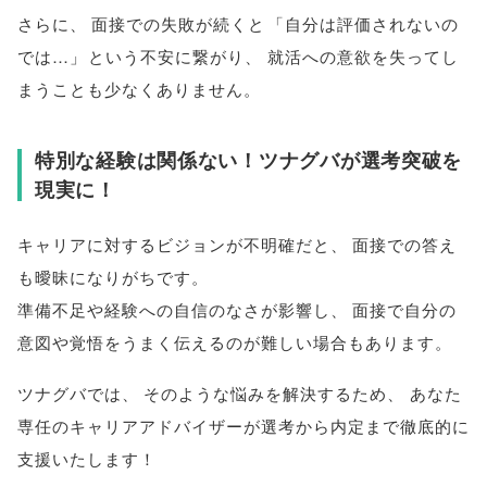
さらに
、
面接での失敗が続くと
「
自分は評価されないの
では…
」
という不安に繋がり
、
就活への意欲を失ってし
まうことも少なくありません
。
特別な経験は関係ない！ツナグバが選考突破を
現実に！
キャリアに対するビジョンが不明確だと
、
面接での答え
も曖昧になりがちです
。
準備不足や経験への自信のなさが影響し
、
面接で自分の
意図や覚悟をうまく伝えるのが難しい場合もあります
。
ツナグバでは
、
そのような悩みを解決するため
、
あなた
専任のキャリアアドバイザーが選考から内定まで徹底的に
支援いたします！