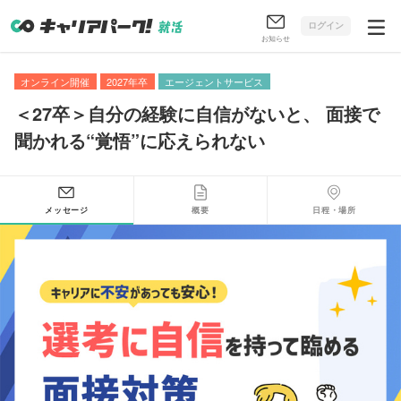
ログイン
お知らせ
オンライン開催
2027年卒
エージェントサービス
＜27卒＞自分の経験に自信がないと
、
面接で
聞かれる“覚悟”に応えられない
メッセージ
概要
日程・場所