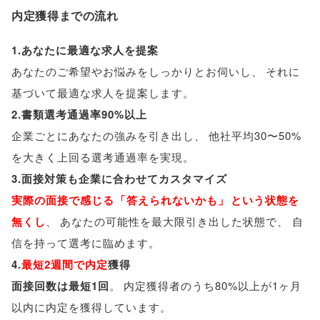
内定獲得までの流れ
1.あなたに最適な求人を提案
あなたのご希望やお悩みをしっかりとお伺いし
、
それに
基づいて最適な求人を提案します
。
2.書類選考通過率90%以上
企業ごとにあなたの強みを引き出し
、
他社平均30〜50%
を大きく上回る選考通過率を実現
。
3.面接対策も企業に合わせてカスタマイズ
実際の面接で感じる
「
答えられないかも
」
という状態を
無くし
、
あなたの可能性を最大限引き出した状態で
、
自
信を持って選考に臨めます
。
4.
最短2週間で内定
獲得
面接回数は最短1回
。
内定獲得者のうち80%以上が1ヶ月
以内に内定を獲得しています
。