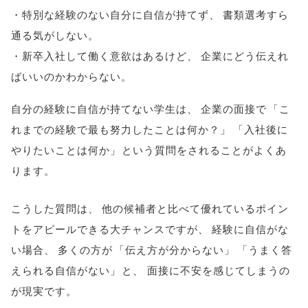
・特別な経験のない自分に自信が持てず
、
書類選考すら
通る気がしない
。
・新卒入社して働く意欲はあるけど
、
企業にどう伝えれ
ばいいのかわからない
。
自分の経験に自信が持てない学生は
、
企業の面接で
「
こ
れまでの経験で最も努力したことは何か？
」
「
入社後に
やりたいことは何か
」
という質問をされることがよくあ
ります
。
こうした質問は
、
他の候補者と比べて優れているポイン
トをアピールできる大チャンスですが
、
経験に自信がな
い場合
、
多くの方が
「
伝え方が分からない
」
「
うまく答
えられる自信がない
」
と
、
面接に不安を感じてしまうの
が現実です
。