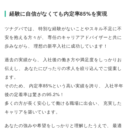
経験に自信がなくても内定率85%を実現
ツナグバでは
、
特別な経験がないことやスキル不足に不
安を抱える方々が
、
専任のキャリアアドバイザーと共に
歩みながら
、
理想の新卒入社に成功しています！
過去の実績から
、
入社後の働き方や満足度をしっかりお
伝えし
、
あなたにぴったりの求人を絞り込んでご提案し
ます
。
そのため
、
内定率85%という高い実績を誇り
、
入社半年
後の定着率は驚きの95.2%！
多くの方が長く安心して働ける職場に出会い
、
充実した
キャリアを築いています
。
あなたの強みや希望をしっかりと理解したうえで
、
最適