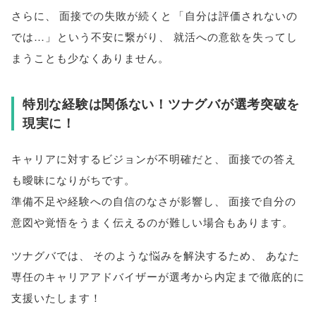
さらに
、
面接での失敗が続くと
「
自分は評価されないの
では…
」
という不安に繋がり
、
就活への意欲を失ってし
まうことも少なくありません
。
特別な経験は関係ない！ツナグバが選考突破を
現実に！
キャリアに対するビジョンが不明確だと
、
面接での答え
も曖昧になりがちです
。
準備不足や経験への自信のなさが影響し
、
面接で自分の
意図や覚悟をうまく伝えるのが難しい場合もあります
。
ツナグバでは
、
そのような悩みを解決するため
、
あなた
専任のキャリアアドバイザーが選考から内定まで徹底的に
支援いたします！