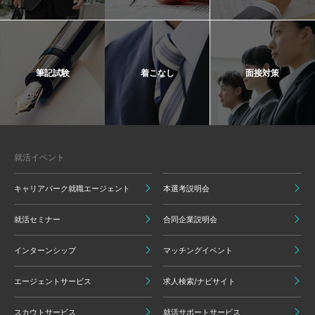
筆記試験
着こなし
面接対策
就活イベント
キャリアパーク就職エージェント
本選考説明会
就活セミナー
合同企業説明会
インターンシップ
マッチングイベント
エージェントサービス
求人検索/ナビサイト
スカウトサービス
就活サポートサービス