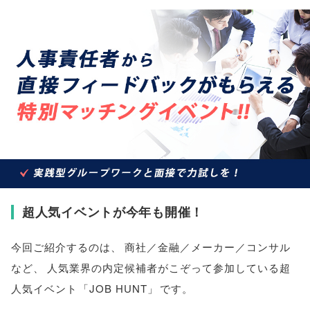
超人気イベントが今年も開催！
今回ご紹介するのは
、
商社／金融／メーカー／コンサル
など
、
人気業界の内定候補者がこぞって参加している超
人気イベント
「
JOB HUNT
」
です
。