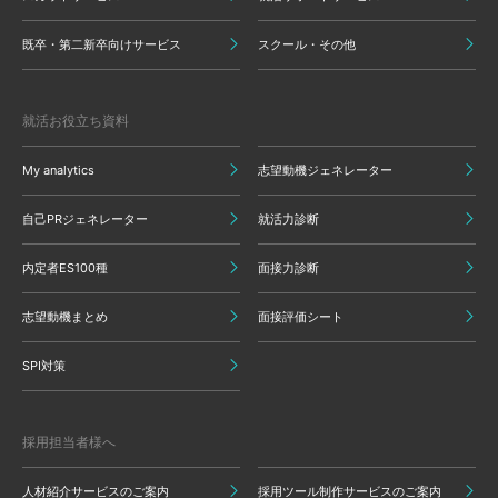
既卒・第二新卒向けサービス
スクール・その他
就活お役立ち資料
My analytics
志望動機ジェネレーター
自己PRジェネレーター
就活力診断
内定者ES100種
面接力診断
志望動機まとめ
面接評価シート
SPI対策
採用担当者様へ
人材紹介サービスのご案内
採用ツール制作サービスのご案内