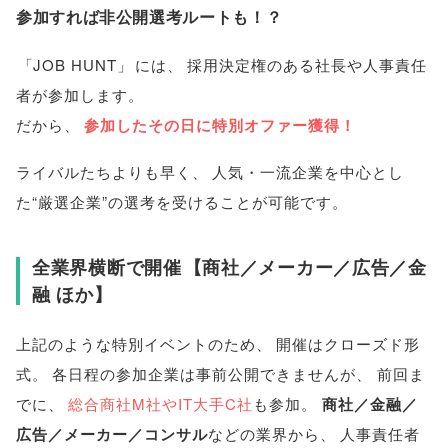
参加すれば非公開選考ルートも！？
「
JOB HUNT
」
には
、
採用決定権のある社長や人事責任
者が参加します
。
だから
、
参加したその日に特別オファー獲得！
ライバルたちよりも早く
、
人気・一流企業を中心とし
た“厳選企業”の選考を受けることが可能です
。
全業界横断で開催
【
商社／メーカー／広告／金
融 ほか
】
上記のような特別イベントのため
、
開催はクローズド形
式
。
各日程の参加企業は事前公開できませんが
、
前回ま
でに
、
総合商社M社やIT大手C社
も参加
。
商社／金融／
広告／メーカー／コンサル
などの業界から
、
人事責任者