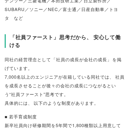
デンソー／三菱電機／本田技研工業／日立製作所／
SUBARU／ソニー／NEC／富士通／日産自動車／トヨ
タ など
「
社員ファースト
」
思考だから
、
安心して働
ける
同社の経営理念として
「
社員の成長が会社の成長
」
を掲
げています
。
7,000名以上のエンジニアが在籍している同社では
、
社員
を成長させることが後々の会社の成長につながるとい
う“社員ファースト”思考です
。
具体的には
、
以下のような制度があります
。
■ 若手育成制度
新卒社員向け研修期間を5年間で1,800種類以上用意して