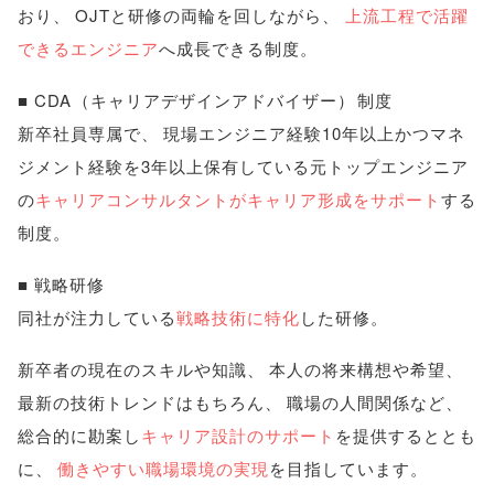
おり
、
OJTと研修の両輪を回しながら
、
上流工程で活躍
できるエンジニア
へ成長できる制度
。
■ CDA
（
キャリアデザインアドバイザー
）
制度
新卒社員専属で
、
現場エンジニア経験10年以上かつマネ
ジメント経験を3年以上保有している元トップエンジニア
の
キャリアコンサルタントがキャリア形成をサポート
する
制度
。
■ 戦略研修
同社が注力している
戦略技術に特化
した研修
。
新卒者の現在のスキルや知識
、
本人の将来構想や希望
、
最新の技術トレンドはもちろん
、
職場の人間関係など
、
総合的に勘案し
キャリア設計のサポート
を提供するととも
に
、
働きやすい職場環境の実現
を目指しています
。