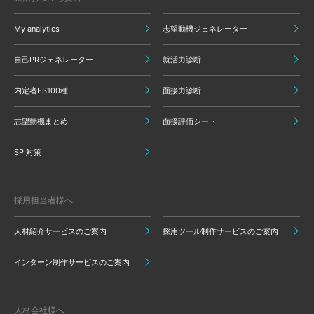
My analytics
志望動機ジェネレーター
自己PRジェネレーター
就活力診断
内定者ES100種
面接力診断
志望動機まとめ
面接評価シート
SPI対策
採用担当者様へ
人材紹介サービスのご案内
採用ツール制作サービスのご案内
インターン制作サービスのご案内
人材会社様へ