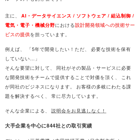
主に
、
AI・データサイエンス / ソフトウェア / 組込制御 /
電気・電子・機械分野
における
設計開発領域への技術サー
ビスの提供
を担っています
。
例えば
、
「
5年で開発したい！ただ
、
必要な技術を保有
していない…
」
そんな要望に対して
、
同社がその製品・サービスに必要
な開発技術をチームで提供することで対価を頂く
、
これ
が同社のビジネスになります
。
お客様の多岐にわたる課
題を解決するべく
、
常に尽力しています
。
そんな企業による
、
説明会をお見逃しなく！
大手企業を中心に844社との取引実績