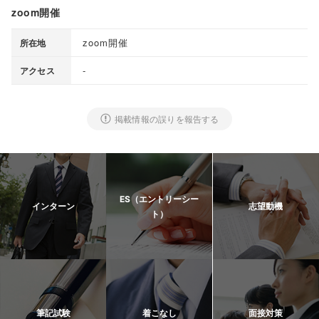
zoom開催
zoom開催
所在地
-
アクセス
掲載情報の誤りを報告する
ES（エントリーシー
インターン
志望動機
ト）
筆記試験
着こなし
面接対策