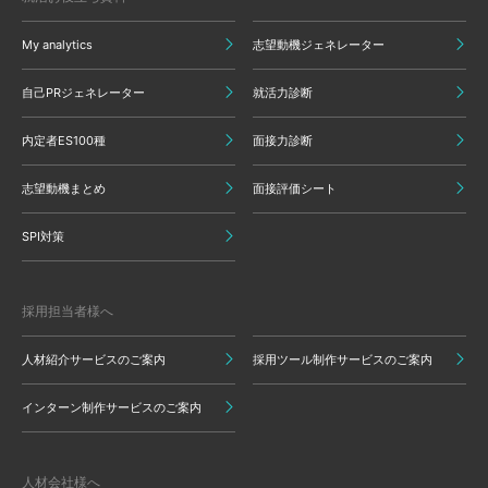
My analytics
志望動機ジェネレーター
自己PRジェネレーター
就活力診断
内定者ES100種
面接力診断
志望動機まとめ
面接評価シート
SPI対策
採用担当者様へ
人材紹介サービスのご案内
採用ツール制作サービスのご案内
インターン制作サービスのご案内
人材会社様へ