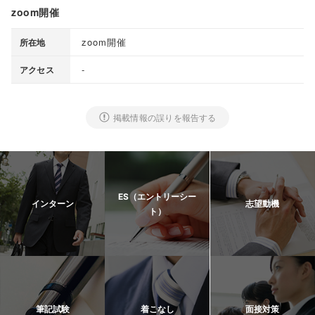
zoom開催
zoom開催
所在地
-
アクセス
掲載情報の誤りを報告する
ES（エントリーシー
インターン
志望動機
ト）
筆記試験
着こなし
面接対策