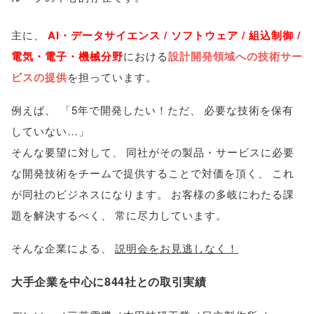
主に
、
AI・データサイエンス / ソフトウェア / 組込制御 /
電気・電子・機械分野
における
設計開発領域への技術サー
ビスの提供
を担っています
。
例えば
、
「
5年で開発したい！ただ
、
必要な技術を保有
していない…
」
そんな要望に対して
、
同社がその製品・サービスに必要
な開発技術をチームで提供することで対価を頂く
、
これ
が同社のビジネスになります
。
お客様の多岐にわたる課
題を解決するべく
、
常に尽力しています
。
そんな企業による
、
説明会をお見逃しなく！
大手企業を中心に844社との取引実績