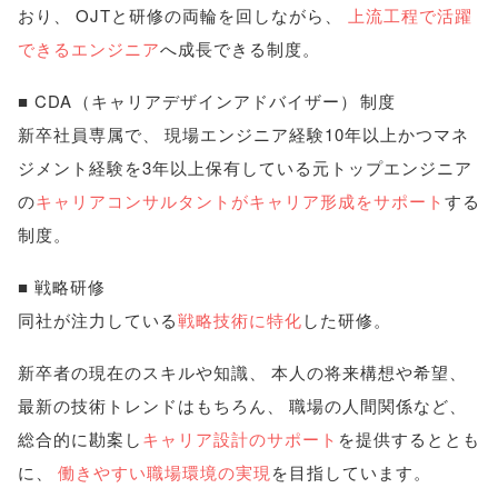
おり
、
OJTと研修の両輪を回しながら
、
上流工程で活躍
できるエンジニア
へ成長できる制度
。
■ CDA
（
キャリアデザインアドバイザー
）
制度
新卒社員専属で
、
現場エンジニア経験10年以上かつマネ
ジメント経験を3年以上保有している元トップエンジニア
の
キャリアコンサルタントがキャリア形成をサポート
する
制度
。
■ 戦略研修
同社が注力している
戦略技術に特化
した研修
。
新卒者の現在のスキルや知識
、
本人の将来構想や希望
、
最新の技術トレンドはもちろん
、
職場の人間関係など
、
総合的に勘案し
キャリア設計のサポート
を提供するととも
に
、
働きやすい職場環境の実現
を目指しています
。