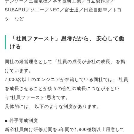
デンソー／三菱電機／本田技研工業／日立製作所／
SUBARU／ソニー／NEC／富士通／日産自動車／トヨ
タ など
「
社員ファースト
」
思考だから
、
安心して働
ける
同社の経営理念として
「
社員の成長が会社の成長
」
を掲
げています
。
7,000名以上のエンジニアが在籍している同社では
、
社員
を成長させることが後々の会社の成長につながるとい
う“社員ファースト”思考です
。
具体的には
、
以下のような制度があります
。
■ 若手育成制度
新卒社員向け研修期間を5年間で1,800種類以上用意して