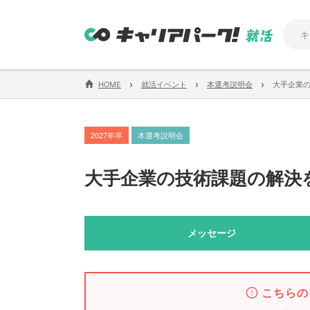
›
›
›
HOME
就活イベント
本選考説明会
大手企業
2027年卒
本選考説明会
大手企業の技術課題の解決
メッセージ
こちらの