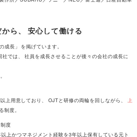
だから
、
安心して働ける
の成長
」
を掲げています
。
同社では
、
社員を成長させることが後々の会社の成長に
。
す
。
類以上用意しており
、
OJTと研修の両輪を回しながら
、
上
る制度
。
）
制度
年以上かつマネジメント経験を3年以上保有している元ト