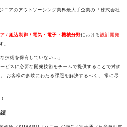
ジニアのアウトソーシング業界最大手企業の
「
株式会社
ア / 組込制御 / 電気・電子・機械分野
における
設計開発
す
。
要な技術を保有していない…
」
サービスに必要な開発技術をチームで提供することで対価
す
。
お客様の多岐にわたる課題を解決するべく
、
常に尽
く！
実績
作所／SUBARU／ソニー／NEC／富士通／日産自動車