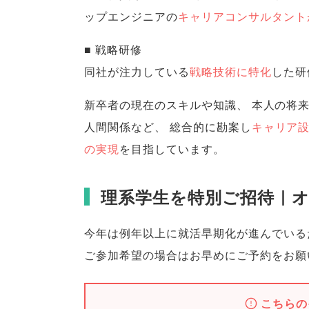
ップエンジニアの
キャリアコンサルタント
■ 戦略研修
同社が注力している
戦略技術に特化
した研
新卒者の現在のスキルや知識
、
本人の将
人間関係など
、
総合的に勘案し
キャリア
の実現
を目指しています
。
理系学生を特別ご招待｜
今年は例年以上に就活早期化が進んでいる
ご参加希望の場合はお早めにご予約をお願
こちらの