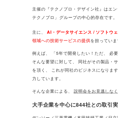
主催の『テクノプロ・デザイン社』はエン
テクノプロ
」
グループの中心的存在です
。
主に
、
AI・データサイエンス / ソフトウェ
領域への技術サービスの提供
を担っていま
例えば
、
「
5年で開発したい！ただ
、
必
そんな要望に対して
、
同社がその製品・
を頂く
、
これが同社のビジネスになりま
力しています
。
そんな企業による
、
説明会をお見逃しな
大手企業を中心に844社との取引
デンソー／三菱電機／本田技研工業／日立製