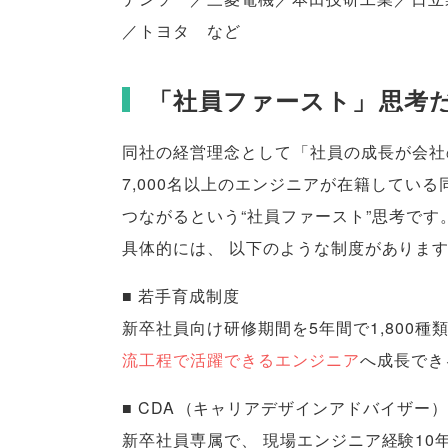
／トヨタ など
「
社員ファースト
」
思考
同社の経営理念として
「
社員の成長が会社
7,000名以上のエンジニアが在籍している
つながるという“社員ファースト”思考です
具体的には
、
以下のような制度がありま
■ 若手育成制度
新卒社員向け研修期間を5年間で1,800種
流工程で活躍できるエンジニア
へ成長でき
■ CDA
（
キャリアデザインアドバイザー
新卒社員専属で
、
現場エンジニア経験10