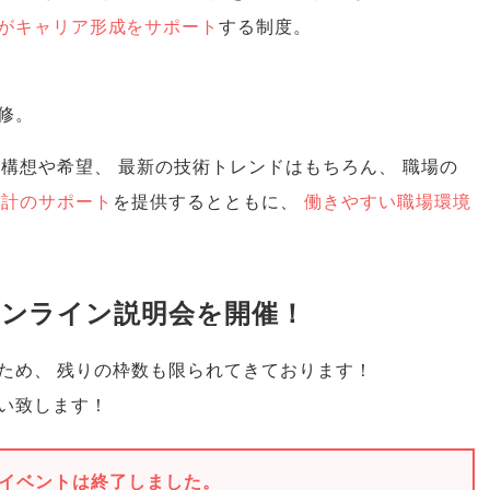
がキャリア形成をサポート
する制度
。
修
。
来構想や希望
、
最新の技術トレンドはもちろん
、
職場の
設計のサポート
を提供するとともに
、
働きやすい職場環境
オンライン説明会を開催！
ため
、
残りの枠数も限られてきております！
い致します！
イベントは終了しました。