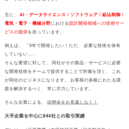
主に
、
AI・データサイエンス / ソフトウェア / 組込制御 /
電気・電子・機械分野
における
設計開発領域への技術サー
ビスの提供
を担っています
。
例えば
、
「
5年で開発したい！ただ
、
必要な技術を保有
していない…
」
そんな要望に対して
、
同社がその製品・サービスに必要
な開発技術をチームで提供することで対価を頂く
、
これ
が同社のビジネスになります
。
お客様の多岐にわたる課
題を解決するべく
、
常に尽力しています
。
そんな企業による
、
説明会をお見逃しなく！
大手企業を中心に844社との取引実績