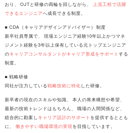
おり
、
OJTと研修の両輪を回しながら
、
上流工程で活躍
できるエンジニア
へ成長できる制度
。
■ CDA
（
キャリアデザインアドバイザー
）
制度
新卒社員専属で
、
現場エンジニア経験10年以上かつマネ
ジメント経験を3年以上保有している元トップエンジニア
の
キャリアコンサルタントがキャリア形成をサポート
する
制度
。
■ 戦略研修
同社が注力している
戦略技術に特化
した研修
。
新卒者の現在のスキルや知識
、
本人の将来構想や希望
、
最新の技術トレンドはもちろん
、
職場の人間関係など
、
総合的に勘案し
キャリア設計のサポート
を提供するととも
に
、
働きやすい職場環境の実現
を目指しています
。