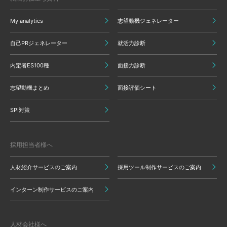
My analytics
志望動機ジェネレーター
自己PRジェネレーター
就活力診断
内定者ES100種
面接力診断
志望動機まとめ
面接評価シート
SPI対策
採用担当者様へ
人材紹介サービスのご案内
採用ツール制作サービスのご案内
インターン制作サービスのご案内
人材会社様へ