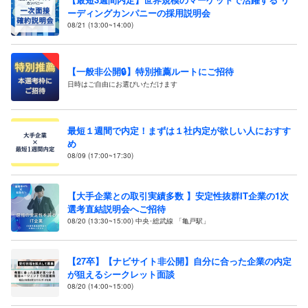
ーディングカンパニーの採用説明会
08/21 (13:00~14:00)
【一般非公開🔒️】特別推薦ルートにご招待
日時はご自由にお選びいただけます
最短１週間で内定！まずは１社内定が欲しい人におすす
め
08/09 (17:00~17:30)
【大手企業との取引実績多数 】安定性抜群IT企業の1次
選考直結説明会へご招待
08/20 (13:30~15:00) 中央･総武線 「亀戸駅」
【27卒】【ナビサイト非公開】自分に合った企業の内定
が狙えるシークレット面談
08/20 (14:00~15:00)