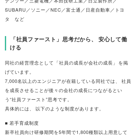
デンソー／三菱電機／本田技研工業／日立製作所／
SUBARU／ソニー／NEC／富士通／日産自動車／トヨ
タ など
「
社員ファースト
」
思考だから
、
安心して働
ける
同社の経営理念として
「
社員の成長が会社の成長
」
を掲
げています
。
7,000名以上のエンジニアが在籍している同社では
、
社員
を成長させることが後々の会社の成長につながるとい
う“社員ファースト”思考です
。
具体的には
、
以下のような制度があります
。
■ 若手育成制度
新卒社員向け研修期間を5年間で1,800種類以上用意して