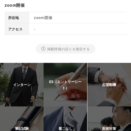
zoom開催
zoom開催
所在地
-
アクセス
掲載情報の誤りを報告する
ES（エントリーシー
インターン
志望動機
ト）
筆記試験
着こなし
面接対策