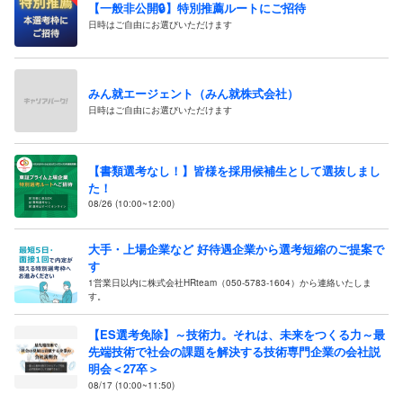
【一般非公開🔒️】特別推薦ルートにご招待
日時はご自由にお選びいただけます
みん就エージェント（みん就株式会社）
日時はご自由にお選びいただけます
【書類選考なし！】皆様を採用候補生として選抜しまし
た！
08/26 (10:00~12:00)
大手・上場企業など 好待遇企業から選考短縮のご提案で
す
1営業日以内に株式会社HRteam（050-5783-1604）から連絡いたしま
す。
【ES選考免除】～技術力。それは、未来をつくる力～最
先端技術で社会の課題を解決する技術専門企業の会社説
明会＜27卒＞
08/17 (10:00~11:50)