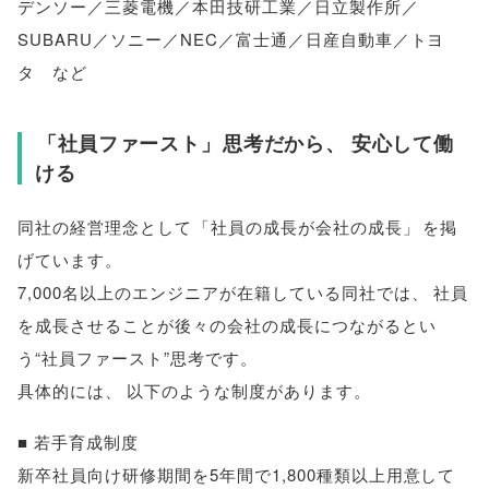
デンソー／三菱電機／本田技研工業／日立製作所／
SUBARU／ソニー／NEC／富士通／日産自動車／トヨ
タ など
「
社員ファースト
」
思考だから
、
安心して働
ける
同社の経営理念として
「
社員の成長が会社の成長
」
を掲
げています
。
7,000名以上のエンジニアが在籍している同社では
、
社員
を成長させることが後々の会社の成長につながるとい
う“社員ファースト”思考です
。
具体的には
、
以下のような制度があります
。
■ 若手育成制度
新卒社員向け研修期間を5年間で1,800種類以上用意して