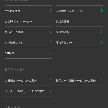
My analytics
志望動機ジェネレーター
自己PRジェネレーター
就活力診断
内定者ES100種
面接力診断
志望動機まとめ
面接評価シート
SPI対策
採用担当者様へ
人材紹介サービスのご案内
採用ツール制作サービスのご案内
インターン制作サービスのご案内
人材会社様へ