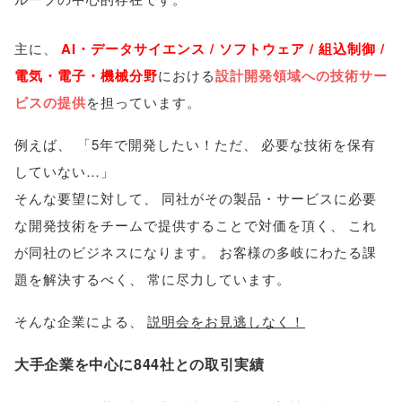
主に
、
AI・データサイエンス / ソフトウェア / 組込制御 /
電気・電子・機械分野
における
設計開発領域への技術サー
ビスの提供
を担っています
。
例えば
、
「
5年で開発したい！ただ
、
必要な技術を保有
していない…
」
そんな要望に対して
、
同社がその製品・サービスに必要
な開発技術をチームで提供することで対価を頂く
、
これ
が同社のビジネスになります
。
お客様の多岐にわたる課
題を解決するべく
、
常に尽力しています
。
そんな企業による
、
説明会をお見逃しなく！
大手企業を中心に844社との取引実績