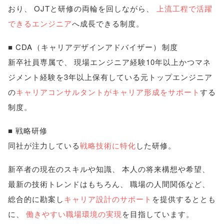
おり
、
OJTと研修の両輪を回しながら
、
上流工程で活躍
できるエンジニア
へ成長できる制度
。
■ CDA
（
キャリアデザインアドバイザー
）
制度
新卒社員専属で
、
現場エンジニア経験10年以上かつマネ
ジメント経験を3年以上保有している元トップエンジニア
の
キャリアコンサルタントがキャリア形成をサポート
する
制度
。
■ 戦略研修
同社が注力している
戦略技術に特化
した研修
。
新卒者の現在のスキルや知識
、
本人の将来構想や希望
、
最新の技術トレンドはもちろん
、
職場の人間関係など
、
総合的に勘案し
キャリア設計のサポート
を提供するととも
に
、
働きやすい職場環境の実現
を目指しています
。