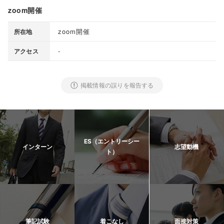
zoom開催
zoom開催
所在地
-
アクセス
掲載情報の誤りを報告する
ES（エントリーシー
インターン
志望動機
ト）
筆記試験
着こなし
面接対策