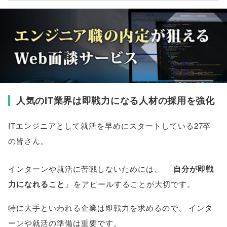
人気のIT業界は即戦力になる人材の採用を強化
ITエンジニアとして就活を早めにスタートしている27卒
の皆さん
。
インターンや就活に苦戦しないためには
、
「
自分が即戦
力になれること
」
をアピールすることが大切です
。
特に大手といわれる企業は即戦力を求めるので
、
インタ
ーンや就活の準備は重要です
。