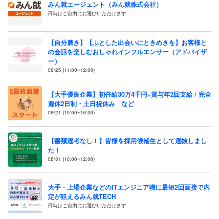
みん就エージェント（みん就株式会社）
日時はご自由にお選びいただけます
【自分磨き】【ふとした出会いにときめきを】お客様と
の会話を楽しむおしゃれインフルエンサー（アドバイザ
ー）
08/25 (11:00~12:00)
【大手優良企業】初任給30万4千円+賞与年2回支給 / 完全
週休2日制・土日祝休み など
08/21 (15:00~16:00)
【書類選考なし！】皆様を採用候補生として選抜しまし
た！
08/31 (10:00~12:00)
大手・上場企業などのITエンジニア職に最短2回面接で内
定が狙えるみん就TECH
日時はご自由にお選びいただけます