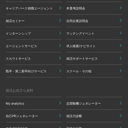
キャリアパーク就職エージェント
本選考説明会
就活セミナー
合同企業説明会
インターンシップ
マッチングイベント
エージェントサービス
求人検索/ナビサイト
スカウトサービス
就活サポートサービス
既卒・第二新卒向けサービス
スクール・その他
就活お役立ち資料
My analytics
志望動機ジェネレーター
自己PRジェネレーター
就活力診断