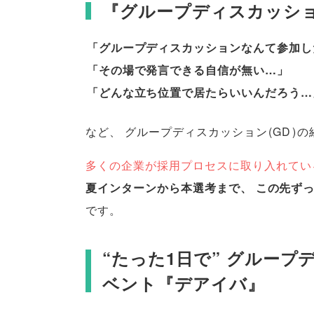
『グループディスカッシ
「
グループディスカッションなんて参加し
「
その場で発言できる自信が無い…
」
「
どんな立ち位置で居たらいいんだろう…
など
、
グループディスカッション
(
GD
)
の
多くの企業が採用プロセスに取り入れてい
夏インターンから本選考まで
、
この先ず
です
。
“たった1日で” グルー
ベント『デアイバ』