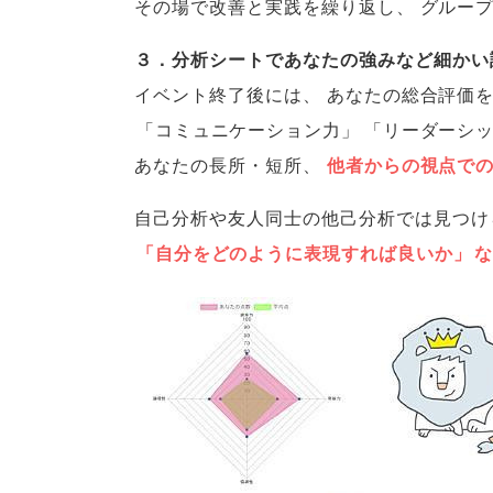
その場で改善と実践を繰り返し
、
グルー
３．分析シートであなたの強みなど細かい
イベント終了後には
、
あなたの総合評価
「
コミュニケーション力
」
「
リーダーシ
あなたの長所・短所
、
他者からの視点で
自己分析や友人同士の他己分析では見つけ
「
自分をどのように表現すれば良いか
」
な