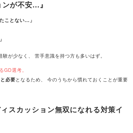
ョンが不安…』
たことない…
」
」
経験が少なく
、
苦手意識を持つ方も多いはず
。
るGD選考
。
っと必要
となるため
、
今のうちから慣れておくことが重要
プディスカッション無双になれる対策イ