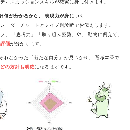
プディスカッションスキルが確実に身に付きます
。
評価が分かるから
、
表現力が身につく
をレーダーチャートとタイプ別診断でお伝えします
。
ップ
」
「
思考力
」
「
取り組み姿勢
」
や
、
動物に例えて
、
の評価
が分かります
。
られなかった
「
新たな自分
」
が見つかり
、
選考本番で
どの方針も明確
になるはずです
。