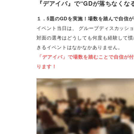
『デアイバ』で“GDが落ちなくな
１．5題のGDを実施！場数を踏んで自信
イベント当日は
、
グループディスカッショ
対面の選考はどうしても何度も経験して慣
きるイベントはなかなかありません
。
「
デアイバ
」
で場数を踏むことで自信が付
ります！