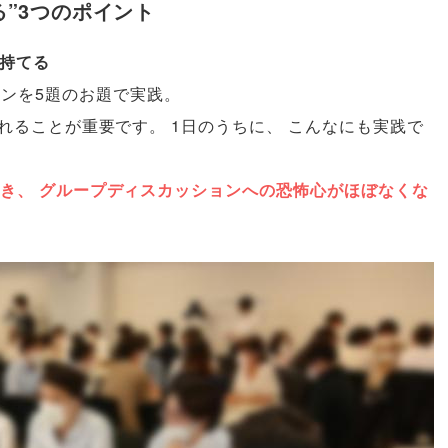
る”3つのポイント
が持てる
ンを5題のお題で実践
。
れることが重要です
。
1日のうちに
、
こんなにも実践で
き
、
グループディスカッションへの恐怖心がほぼなくな