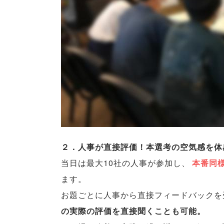
２．人事が直接評価！本選考の空気感を体
当日は最大10社の人事が参加し
、
本番同
ます
。
お題ごとに人事から直接フィードバックを
の実際の評価を直接聞くことも可能
。