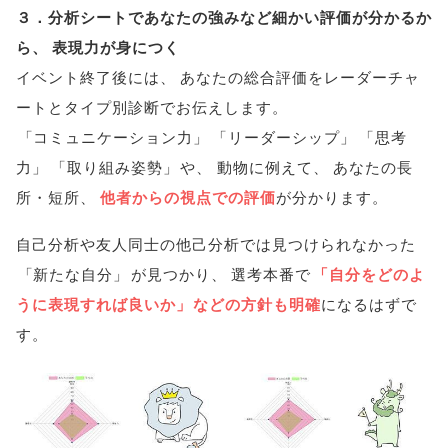
３．分析シートであなたの強みなど細かい評価が分かるか
ら
、
表現力が身につく
イベント終了後には
、
あなたの総合評価をレーダーチャ
ートとタイプ別診断でお伝えします
。
「
コミュニケーション力
」
「
リーダーシップ
」
「
思考
力
」
「
取り組み姿勢
」
や
、
動物に例えて
、
あなたの長
所・短所
、
他者からの視点での評価
が分かります
。
自己分析や友人同士の他己分析では見つけられなかった
「
新たな自分
」
が見つかり
、
選考本番で
「
自分をどのよ
うに表現すれば良いか
」
などの方針も明確
になるはずで
す
。