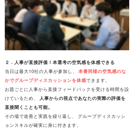
２．人事が直接評価！本選考の空気感を体感できる
当日は最大10社の人事が参加し
、
本番同様の空気感のな
かでグループディスカッションを体感
できます
。
お題ごとに人事から直接フィードバックを受ける時間を設
けているため
、
人事からの視点であなたの実際の評価を
直接聞くことも可能
。
その場で改善と実践を繰り返し
、
グループディスカッシ
ョンスキルが確実に身に付きます
。