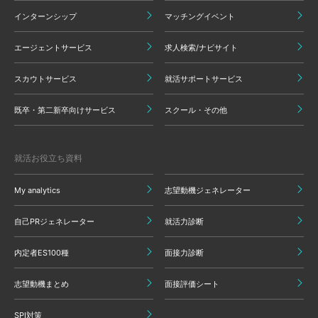
インターンシップ
マッチングイベント
エージェントサービス
求人検索/ナビサイト
スカウトサービス
就活サポートサービス
既卒・第二新卒向けサービス
スクール・その他
就活お役立ち資料
My analytics
志望動機ジェネレーター
自己PRジェネレーター
就活力診断
内定者ES100種
面接力診断
志望動機まとめ
面接評価シート
SPI対策