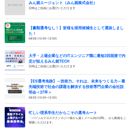
みん就エージェント（みん就株式会社）
日時はご自由にお選びいただけます
【書類選考なし！】皆様を採用候補生として選抜しまし
た！
08/28 (10:00~12:00)
大手・上場企業などのITエンジニア職に最短2回面接で内
定が狙えるみん就TECH
日時はご自由にお選びいただけます
【ES選考免除】～技術力。それは、未来をつくる力～最
先端技術で社会の課題を解決する技術専門企業の会社説
明会＜27卒＞
08/25 (10:00~12:00)
忙しい理系学生だからこその選考ルート
「パーソルクロステクノロジー様から届くメール内のURL」 から動画をご
視聴いただけます。