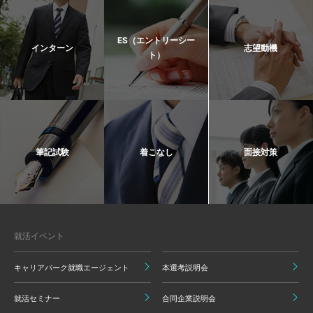
ES（エントリーシー
インターン
志望動機
ト）
筆記試験
着こなし
面接対策
就活イベント
キャリアパーク就職エージェント
本選考説明会
就活セミナー
合同企業説明会