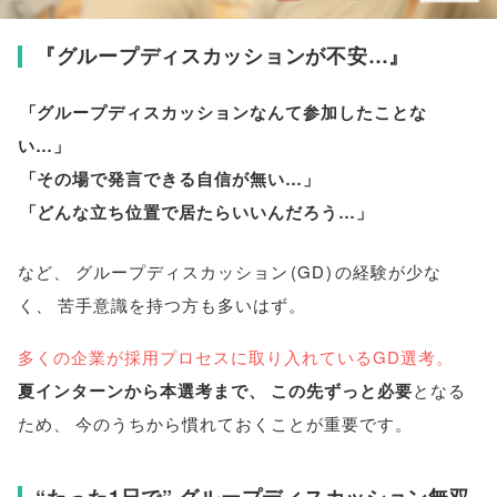
『グループディスカッションが不安…』
「
グループディスカッションなんて参加したことな
い…
」
「
その場で発言できる自信が無い…
」
「
どんな立ち位置で居たらいいんだろう…
」
など
、
グループディスカッション
(
GD
)
の経験が少な
く
、
苦手意識を持つ方も多いはず
。
多くの企業が採用プロセスに取り入れているGD選考
。
夏インターンから本選考まで
、
この先ずっと必要
となる
ため
、
今のうちから慣れておくことが重要です
。
“たった1日で” グループディスカッション無双