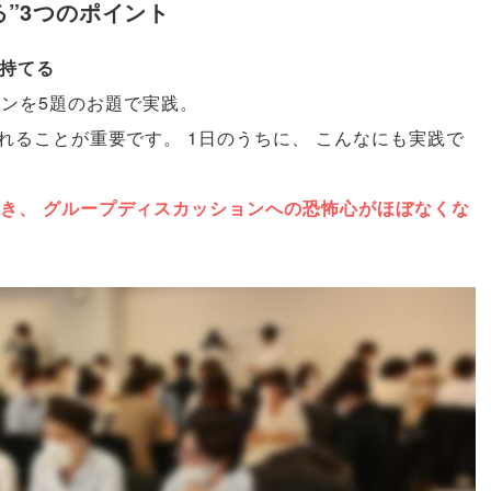
る”3つのポイント
が持てる
ンを5題のお題で実践
。
れることが重要です
。
1日のうちに
、
こんなにも実践で
き
、
グループディスカッションへの恐怖心がほぼなくな