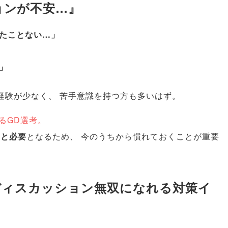
ョンが不安…』
たことない…
」
」
経験が少なく
、
苦手意識を持つ方も多いはず
。
るGD選考
。
っと必要
となるため
、
今のうちから慣れておくことが重要
プディスカッション無双になれる対策イ