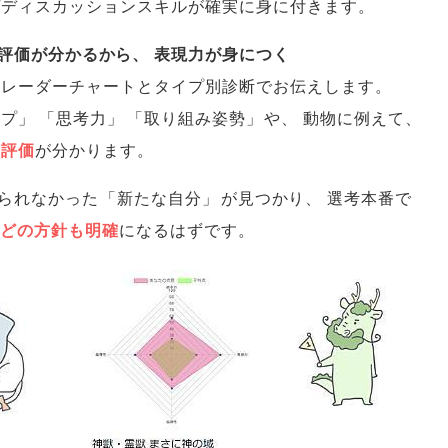
プディスカッションスキルが確実に身に付きます
。
評価が分かるから
、
表現力が身につく
をレーダーチャートとタイプ別診断でお伝えします
。
ップ
」
「
思考力
」
「
取り組み姿勢
」
や
、
動物に例えて
、
の評価
が分かります
。
られなかった
「
新たな自分
」
が見つかり
、
選考本番で
どの方針も明確
になるはずです
。