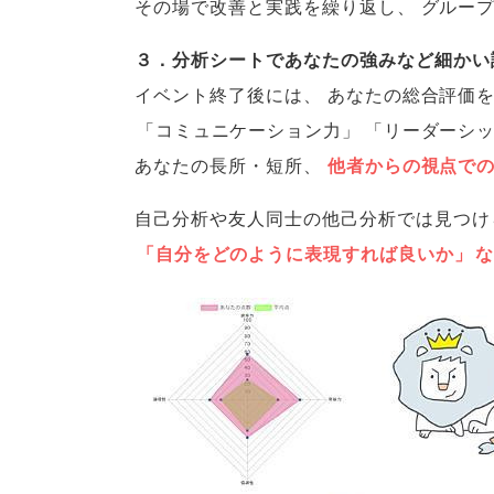
その場で改善と実践を繰り返し
、
グルー
３．分析シートであなたの強みなど細かい
イベント終了後には
、
あなたの総合評価
「
コミュニケーション力
」
「
リーダーシ
あなたの長所・短所
、
他者からの視点で
自己分析や友人同士の他己分析では見つけ
「
自分をどのように表現すれば良いか
」
な