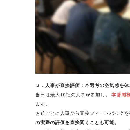
２．人事が直接評価！本選考の空気感を体
当日は最大10社の人事が参加し
、
本番同
ます
。
お題ごとに人事から直接フィードバックを
の実際の評価を直接聞くことも可能
。