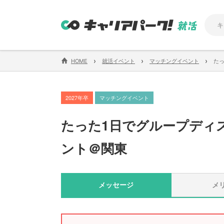
›
›
›
HOME
就活イベント
マッチングイベント
た
2027年卒
マッチングイベント
たった1日でグループディ
ント＠関東
メッセージ
メ