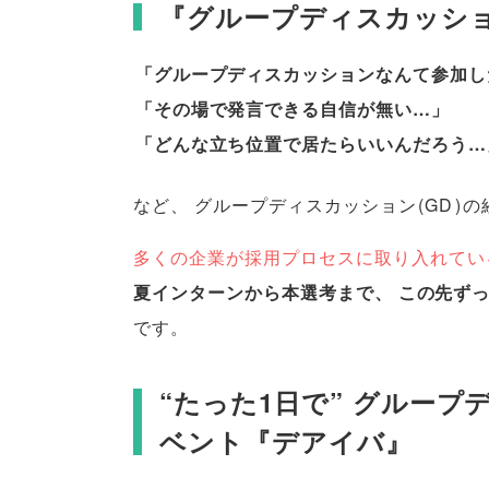
『グループディスカッシ
「
グループディスカッションなんて参加し
「
その場で発言できる自信が無い…
」
「
どんな立ち位置で居たらいいんだろう…
など
、
グループディスカッション
(
GD
)
の
多くの企業が採用プロセスに取り入れてい
夏インターンから本選考まで
、
この先ず
です
。
“たった1日で” グルー
ベント『デアイバ』