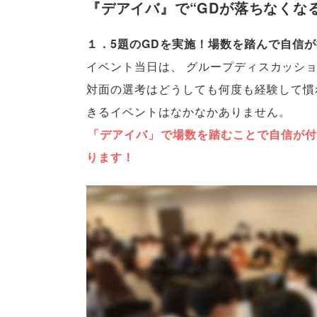
『デアイバ』で“GDが落ちなくな
１．5題のGDを実施！場数を踏んで自信
イベント当日は
、
グループディスカッショ
対面の選考はどうしても何度も経験して慣
きるイベントはなかなかありません
。
「
デアイバ
」
で場数を踏むことで自信が付
ります！