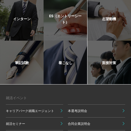
ES（エントリーシー
インターン
志望動機
ト）
筆記試験
着こなし
面接対策
就活イベント
キャリアパーク就職エージェント
本選考説明会
就活セミナー
合同企業説明会