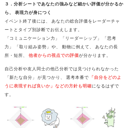
３．分析シートであなたの強みなど細かい評価が分かるか
ら
、
表現力が身につく
イベント終了後には
、
あなたの総合評価をレーダーチャ
ートとタイプ別診断でお伝えします
。
「
コミュニケーション力
」
「
リーダーシップ
」
「
思考
力
」
「
取り組み姿勢
」
や
、
動物に例えて
、
あなたの長
所・短所
、
他者からの視点での評価
が分かります
。
自己分析や友人同士の他己分析では見つけられなかった
「
新たな自分
」
が見つかり
、
選考本番で
「
自分をどのよ
うに表現すれば良いか
」
などの方針も明確
になるはずで
す
。