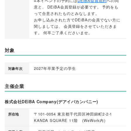
※本イベントの予約には
DEiBA会員規約
への同
意と
、
DEiBA会員登録が必要です
。
予約をも
って合意されたものとみなします
。
お申し込みされた方でDEiBAの会員でない方に
関しましては
、
会員登録をさせていただきま
す
。
何卒ご了承くださいませ
。
対象
2027年卒業予定の学生
対象年次
主催企業
株式会社DEiBA Company(デアイバカンパニー)
〒101-0054 東京都千代田区神田錦町2-2-1
所在地
KANDA SQUARE 11階
(
WeWork内
)