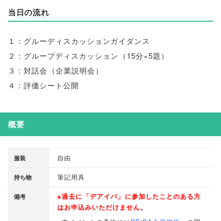
当日の流れ
１：グルーディスカッションガイダンス
２：グループディスカッション
（
15分×5題
）
３：対話会
（
企業説明会
）
４：評価シート公開
概要
自由
服装
筆記用具
持ち物
※過去に
「
デアイバ
」
に参加したことのある方
備考
はお申込みいただけません
。