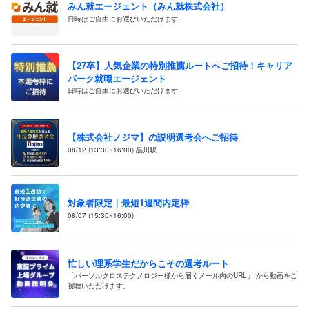
みん就エージェント（みん就株式会社）
日時はご自由にお選びいただけます
【27卒】人気企業の特別推薦ルートへご招待！キャリア
パーク就職エージェント
日時はご自由にお選びいただけます
【株式会社ノジマ】の説明選考会へご招待
08/12 (13:30~16:00) 品川駅
対象者限定｜最短1週間内定枠
08/07 (15:30~16:00)
忙しい理系学生だからこその選考ルート
「パーソルクロステクノロジー様から届くメール内のURL」 から動画をご
視聴いただけます。