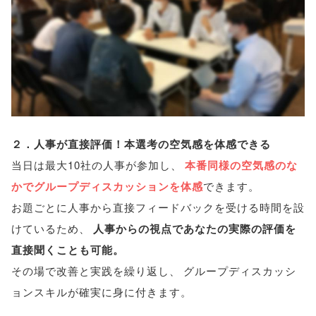
２．人事が直接評価！本選考の空気感を体感できる
当日は最大10社の人事が参加し
、
本番同様の空気感のな
かでグループディスカッションを体感
できます
。
お題ごとに人事から直接フィードバックを受ける時間を設
けているため
、
人事からの視点であなたの実際の評価を
直接聞くことも可能
。
その場で改善と実践を繰り返し
、
グループディスカッシ
ョンスキルが確実に身に付きます
。