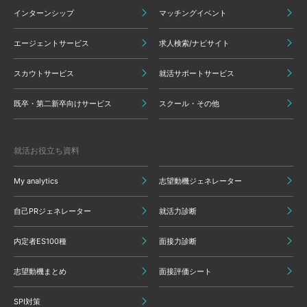
インターンシップ
マッチングイベント
エージェントサービス
求人検索/ナビサイト
スカウトサービス
就活サポートサービス
既卒・第二新卒向けサービス
スクール・その他
就活お役立ち資料
My analytics
志望動機ジェネレーター
自己PRジェネレーター
就活力診断
内定者ES100種
面接力診断
志望動機まとめ
面接評価シート
SPI対策