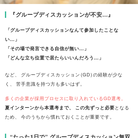
『グループディスカッションが不安…』
「
グループディスカッションなんて参加したことな
い…
」
「
その場で発言できる自信が無い…
」
「
どんな立ち位置で居たらいいんだろう…
」
など
、
グループディスカッション
(
GD
)
の経験が少な
く
、
苦手意識を持つ方も多いはず
。
多くの企業が採用プロセスに取り入れているGD選考
。
夏インターンから本選考まで
、
この先ずっと必要
となる
ため
、
今のうちから慣れておくことが重要です
。
“たった1日で” グループディスカッション無双