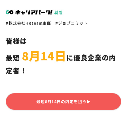
株式会社HRteam主催
ジョブコミット
皆様
は
8月14日
最短
に優良企業の内
定者！
最短
8月14日
の内定を狙う▶