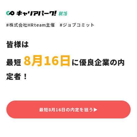
株式会社HRteam主催
ジョブコミット
皆様
は
8月16日
最短
に優良企業の内
定者！
最短
8月16日
の内定を狙う▶