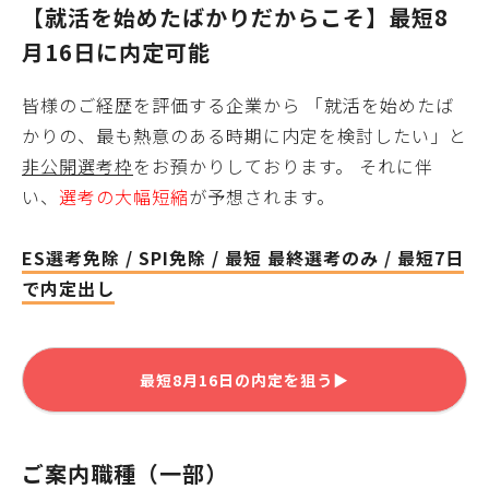
【就活を始めたばかりだからこそ】最短
8
月16日
に内定可能
皆様
のご経歴を評価する企業から 「就活を始めたば
かりの、最も熱意のある時期に内定を検討したい」と
非公開選考枠
をお預かりしております。 それに伴
い、
選考の大幅短縮
が予想されます。
ES選考免除 / SPI免除 / 最短 最終選考のみ / 最短7日
で内定出し
最短
8月16日
の内定を狙う▶
ご案内職種（一部）