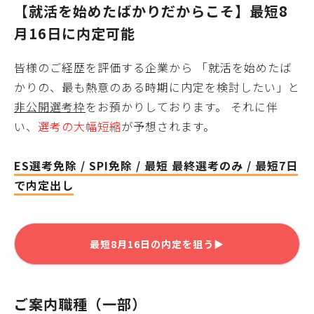
【就活を始めたばかりだからこそ】最短
8
月16日
に内定可能
皆様
のご経歴を評価する企業から 「就活を始めたば
かりの、最も熱意のある時期に内定を検討したい」と
非公開選考枠
をお預かりしております。 それに伴
い、
選考の大幅短縮
が予想されます。
ES選考免除 / SPI免除 / 最短 最終選考のみ / 最短7日
で内定出し
最短
8月16日
の内定を狙う▶
ご案内職種（一部）