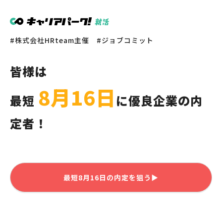
株式会社HRteam主催
ジョブコミット
皆様
は
8月16日
最短
に優良企業の内
定者！
最短
8月16日
の内定を狙う▶