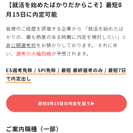
【就活を始めたばかりだからこそ】最短
8
月15日
に内定可能
皆様
のご経歴を評価する企業から 「就活を始めたば
かりの、最も熱意のある時期に内定を検討したい」と
非公開選考枠
をお預かりしております。 それに伴
い、
選考の大幅短縮
が予想されます。
ES選考免除 / SPI免除 / 最短 最終選考のみ / 最短7日
で内定出し
最短
8月15日
の内定を狙う▶
ご案内職種（一部）