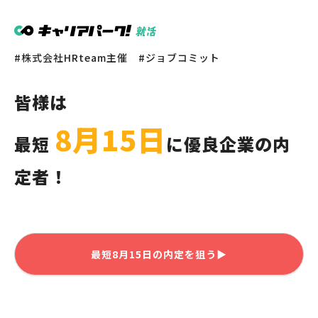
株式会社HRteam主催
ジョブコミット
皆様
は
8月15日
最短
に優良企業の内
定者！
最短
8月15日
の内定を狙う▶