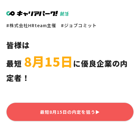
株式会社HRteam主催
ジョブコミット
皆様
は
8月15日
最短
に優良企業の内
定者！
最短
8月15日
の内定を狙う▶