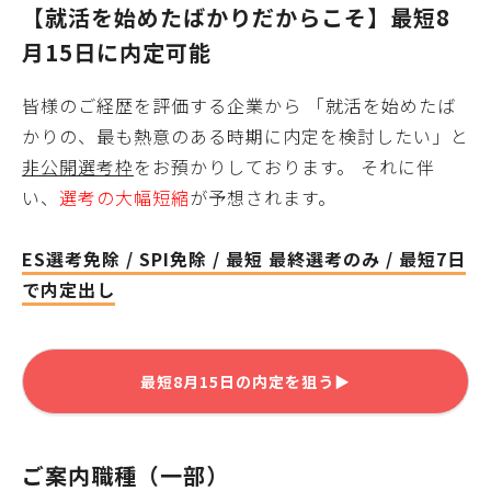
【就活を始めたばかりだからこそ】最短
8
月15日
に内定可能
皆様
のご経歴を評価する企業から 「就活を始めたば
かりの、最も熱意のある時期に内定を検討したい」と
非公開選考枠
をお預かりしております。 それに伴
い、
選考の大幅短縮
が予想されます。
ES選考免除 / SPI免除 / 最短 最終選考のみ / 最短7日
で内定出し
最短
8月15日
の内定を狙う▶
ご案内職種（一部）