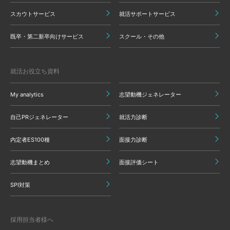
スカウトサービス
就活サポートサービス
既卒・第二新卒向けサービス
スクール・その他
就活お役立ち資料
My analytics
志望動機ジェネレーター
自己PRジェネレーター
就活力診断
内定者ES100種
面接力診断
志望動機まとめ
面接評価シート
SPI対策
採用担当者様へ