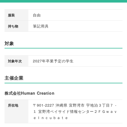
自由
服装
筆記用具
持ち物
対象
2027年卒業予定の学生
対象年次
主催企業
株式会社Human Creation
〒901-2227 沖縄県 宜野湾市 宇地泊３丁目７ -
所在地
１ 宜野湾ベイサイド情報センター２ＦＧｗａｖ
ｅＩｎｃｕｂａｔｅ