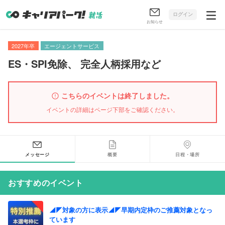
ログイン
お知らせ
2027年卒
エージェントサービス
ES・SPI免除
、
完全人柄採用など
こちらのイベントは終了しました。
イベントの詳細はページ下部をご確認ください。
メッセージ
概要
日程・場所
おすすめのイベント
◢◤対象の方に表示◢◤早期内定枠のご推薦対象となっ
ています