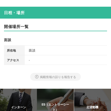
日程・場所
開催場所一覧
面談
面談
所在地
-
アクセス
掲載情報の誤りを報告する
ES（エントリーシー
インターン
志望動機
ト）