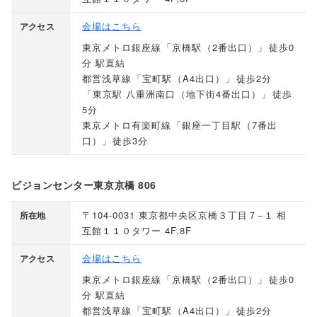
会場はこちら
アクセス
東京メトロ銀座線
「
京橋駅
（
2番出口
）」
徒歩0
分 駅直結
都営浅草線
「
宝町駅
（
A4出口
）」
徒歩2分
「
東京駅 八重洲南口
（
地下街4番出口
）」
徒歩
5分
東京メトロ有楽町線
「
銀座一丁目駅
（
7番出
口
）」
徒歩3分
ビジョンセンター東京京橋 806
〒104-0031 東京都中央区京橋３丁目７−１ 相
所在地
互館１１０タワー 4F,8F
会場はこちら
アクセス
東京メトロ銀座線
「
京橋駅
（
2番出口
）」
徒歩0
分 駅直結
都営浅草線
「
宝町駅
（
A4出口
）」
徒歩2分