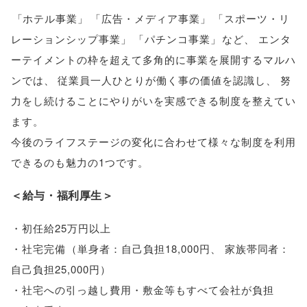
「
ホテル事業
」
「
広告・メディア事業
」
「
スポーツ・リ
レーションシップ事業
」
「
パチンコ事業
」
など
、
エンタ
ーテイメントの枠を超えて多角的に事業を展開するマルハ
ンでは
、
従業員一人ひとりが働く事の価値を認識し
、
努
力をし続けることにやりがいを実感できる制度を整えてい
ます
。
今後のライフステージの変化に合わせて様々な制度を利用
できるのも魅力の1つです
。
＜給与・福利厚生＞
・初任給25万円以上
・社宅完備
（
単身者：自己負担18,000円
、
家族帯同者：
自己負担25,000円
）
・社宅への引っ越し費用・敷金等もすべて会社が負担