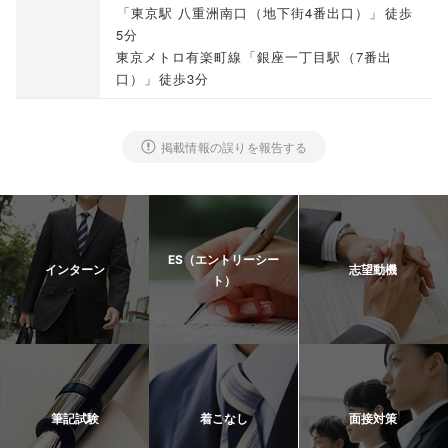
「
東京駅 八重洲南口
（
地下街4番出口
）」
徒歩
5分
東京メトロ有楽町線
「
銀座一丁目駅
（
7番出
口
）」
徒歩3分
掲載情報の誤りを報告する
ES（エントリーシー
インターン
志望動機
ト）
筆記試験
着こなし
面接対策