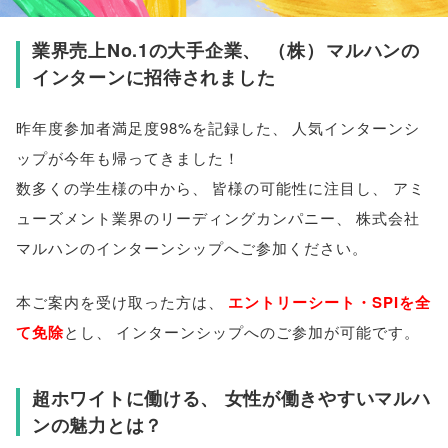
業界売上No.1の大手企業
、
（
株
）
マルハンの
インターンに招待されました
昨年度参加者満足度98%を記録した
、
人気インターンシ
ップが今年も帰ってきました！
数多くの学生様の中から
、
皆様の可能性に注目し
、
アミ
ューズメント業界のリーディングカンパニー
、
株式会社
マルハンのインターンシップへご参加ください
。
本ご案内を受け取った方は
、
エントリーシート・SPIを全
て免除
とし
、
インターンシップへのご参加が可能です
。
超ホワイトに働ける
、
女性が働きやすいマルハ
ンの魅力とは？