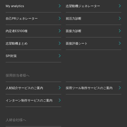
My analytics
志望動機ジェネレーター
自己PRジェネレーター
就活力診断
内定者ES100種
面接力診断
志望動機まとめ
面接評価シート
SPI対策
採用担当者様へ
人材紹介サービスのご案内
採用ツール制作サービスのご案内
インターン制作サービスのご案内
人材会社様へ