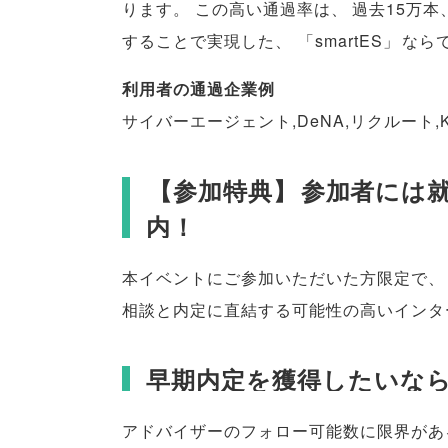
ります
。
この高い通過率は
、
過去15万本
することで実現した
、
「
smartES
」
なら
利用者の通過企業例
サイバーエージェント,DeNA,リクルート,K
【
参加特典
】
参加者には
内！
本イベントにご参加いただいた方限定で
、
相談と内定に直結する可能性の高いインタ
早期内定を獲得したいな
アドバイザーのフォロー可能数に限界があ