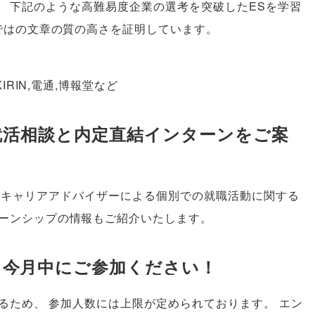
、
下記のような高難易度企業の選考を突破したESを学習
ではの文章の質の高さを証明しています
。
IRIN,電通,博報堂など
就活相談と内定直結インターンをご案
キャリアアドバイザーによる個別での就職活動に関する
ーンシップの情報もご紹介いたします
。
ら今月中にご参加ください！
るため
、
参加人数には上限が定められております
。
エン