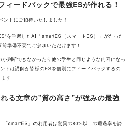
のフィードバックで最強ESが作れる！
イベントにご招待いたしました！
ES”を学習したAI
「
smartES
（
スマートES
）」
がたった
事前準備不要でご参加いただけます！
なのか判断できなかったり他の学生と同じような内容になっ
ベントは講師が
皆様
のESを個別にフィードバックするの
きます！
される文章の”質の高さ”が強みの最強
、
「
smartES
」
の利用者は驚異の80%以上の通過率を誇