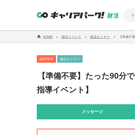
›
›
›
HOME
就活イベント
就活セミナー
【準備不要
2027年卒
就活セミナー
【
準備不要
】
たった90分で
指導イベント
】
メッセージ