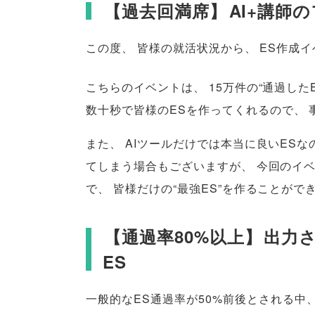
【
過去回満席
】
AI+講師
この度
、
皆様の就活状況から
、
ES作成
こちらのイベントは
、
15万件の“通過した
数十秒で
皆様
のESを作ってくれるので
、
また
、
AIツールだけでは本当に良いES
てしまう場合もございますが
、
今回のイ
で
、
皆様
だけの“最強ES”を作ることがで
【
通過率80%以上
】
出力
ES
一般的なES通過率が50%前後とされる中