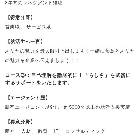
3年間のマネジメント経験
【
得意分野
】
営業職
、
サービス系
【
就活生へ一言
】
あなたの魅力を最大限引き出します！一緒に熱意とあなた
の魅力を企業へ伝えましょう！！
コース③：自己理解を徹底的に！
「
らしさ
」
を武器に
するサポートをいたします
。
【
エージェント歴
】
新卒エージェント歴9年
、
約5000名以上の就活支援実績
【
得意分野
】
商社
、
人材
、
教育
、
IT
、
コンサルティング