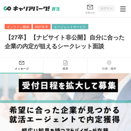
ログイン
お知らせ
オンライン開催
2027年卒
エージェントサービス
【
27卒
】
【
ナビサイト非公開
】
自分に合った
企業の内定が狙えるシークレット面談
メッセージ
概要
日程・場所