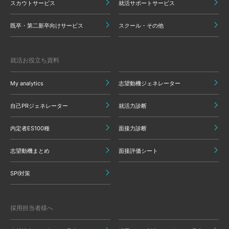
スカウトサービス
就活サポートサービス
既卒・第二新卒向けサービス
スクール・その他
就活お役立ち資料
My analytics
志望動機ジェネレーター
自己PRジェネレーター
就活力診断
内定者ES100種
面接力診断
志望動機まとめ
面接評価シート
SPI対策
採用担当者様へ