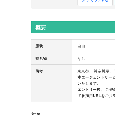
概要
服装
自由
持ち物
なし
備考
東京都
、
神奈川県
、
本エージェントサー
いたします
。
エントリー後
、
ご登
て参加用URLをご共
対象