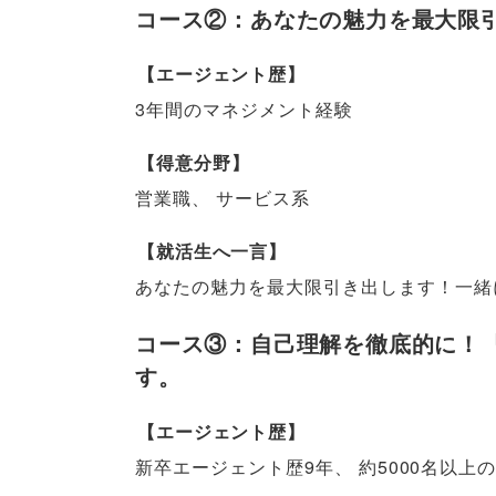
コース②：あなたの魅力を最大限
【
エージェント歴
】
3年間のマネジメント経験
【
得意分野
】
営業職
、
サービス系
【
就活生へ一言
】
あなたの魅力を最大限引き出します！一緒
コース③：自己理解を徹底的に！
す
。
【
エージェント歴
】
新卒エージェント歴9年
、
約5000名以上