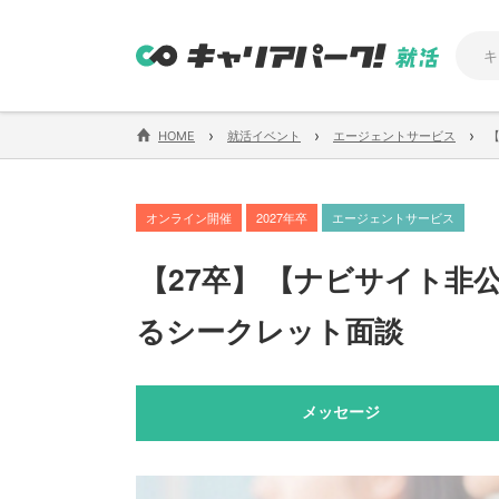
›
›
›
HOME
就活イベント
エージェントサービス
オンライン開催
2027年卒
エージェントサービス
【
27卒
】
【
ナビサイト非
るシークレット面談
メッセージ