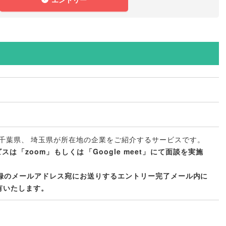
千葉県
、
埼玉県が所在地の企業をご紹介するサービスです
。
ビスは
「
zoom
」
もしくは
「
Google meet
」
にて面談を実施
録のメールアドレス宛にお送りするエントリー完了メール内に
有いたします
。