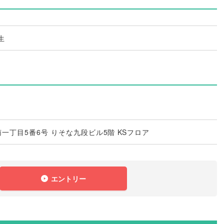
生
一丁目5番6号 りそな九段ビル5階 KSフロア
エントリー