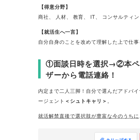
【
得意分野
】
商社
、
人材
、
教育
、
IT
、
コンサルティン
【
就活生へ一言
】
自分自身のことを改めて理解した上で仕事
①面談日時を選択→②本
ザーから電話連絡！
内定まで二人三脚！自分で選んだアドバイ
ージェント
＜シュトキャリ＞
。
就活解禁直後で選択肢が豊富な今のうちに
クリップする